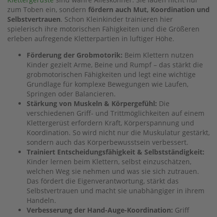
zum Toben ein, sondern
fördern auch Mut, Koordination und
Selbstvertrauen
. Schon Kleinkinder trainieren hier
spielerisch ihre motorischen Fähigkeiten und die Größeren
erleben aufregende Kletterpartien in luftiger Höhe.
Förderung der Grobmotorik:
Beim Klettern nutzen
Kinder gezielt Arme, Beine und Rumpf – das stärkt die
grobmotorischen Fähigkeiten und legt eine wichtige
Grundlage für komplexe Bewegungen wie Laufen,
Springen oder Balancieren.
Stärkung von Muskeln & Körpergefühl:
Die
verschiedenen Griff- und Trittmöglichkeiten auf einem
Klettergerüst erfordern Kraft, Körperspannung und
Koordination. So wird nicht nur die Muskulatur gestärkt,
sondern auch das Körperbewusstsein verbessert.
Trainiert Entscheidungsfähigkeit & Selbstständigkeit:
Kinder lernen beim Klettern, selbst einzuschätzen,
welchen Weg sie nehmen und was sie sich zutrauen.
Das fördert die Eigenverantwortung, stärkt das
Selbstvertrauen und macht sie unabhängiger in ihrem
Handeln.
Verbesserung der Hand-Auge-Koordination:
Griff