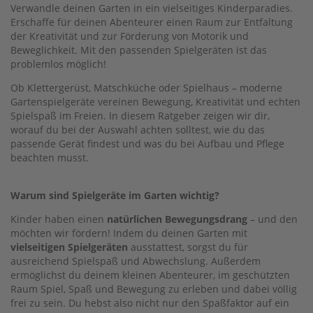
Verwandle deinen Garten in ein vielseitiges Kinderparadies.
Erschaffe für deinen Abenteurer einen Raum zur Entfaltung
der Kreativität und zur Förderung von Motorik und
Beweglichkeit. Mit den passenden Spielgeräten ist das
problemlos möglich!
Ob Klettergerüst, Matschküche oder Spielhaus – moderne
Gartenspielgeräte vereinen Bewegung, Kreativität und echten
Spielspaß im Freien. In diesem Ratgeber zeigen wir dir,
worauf du bei der Auswahl achten solltest, wie du das
passende Gerät findest und was du bei Aufbau und Pflege
beachten musst.
Warum sind Spielgeräte im Garten wichtig?
Kinder haben einen
natürlichen Bewegungsdrang
– und den
möchten wir fördern! Indem du deinen Garten mit
vielseitigen Spielgeräten
ausstattest, sorgst du für
ausreichend Spielspaß und Abwechslung. Außerdem
ermöglichst du deinem kleinen Abenteurer, im geschützten
Raum Spiel, Spaß und Bewegung zu erleben und dabei völlig
frei zu sein. Du hebst also nicht nur den Spaßfaktor auf ein