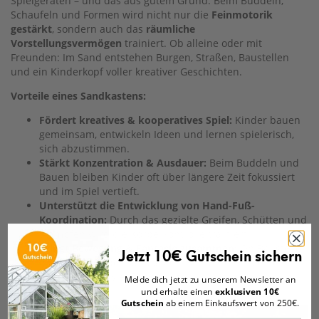
Spielgeräten – und das aus gutem Grund. Beim Buddeln,
Schaufeln und Formen wird nicht nur die
Feinmotorik
gestärkt
, sondern auch das
räumliche
Vorstellungsvermögen
trainiert. Ob alleine oder mit
Freunden: Im Sand entstehen Burgen, Straßen, Baustellen
und ein Kinderkopf voller kreativer Geschichten.
Vorteile eines Sandkastens:
Fördert kreatives & kooperatives Spiel:
Kinder bauen
gemeinsam, entwickeln Ideen und lernen spielerisch,
sich abzustimmen.
Stärkt Konzentration & Ausdauer:
Beim Buddeln und
Bauen bleiben Kinder oft über längere Zeit fokussiert
und im Spiel vertieft.
Unterstützt die Entwicklung von Hand-Fuß-
Koordination:
Durch das gezielte Greifen, Schütten und
Stampfen wird die Körperkontrolle trainiert.
Bringt Bewegung & Fantasie zusammen:
Ob Baustelle
Jetzt 10€ Gutschein sichern
oder Strand – der Sandkasten ist Bühne für kleine
Abenteuer mit viel Bewegung.
Melde dich jetzt zu unserem Newsletter an
und erhalte einen
exklusiven 10€
Gutschein
ab einem Einkaufswert von 250€.