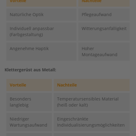
Vorteile
Nachteile
Natürliche Optik
Pflegeaufwand
Individuell anpassbar
Witterungsanfälligkeit
(Farbgestaltung)
Angenehme Haptik
Hoher
Montageaufwand
Klettergerüst aus Metall:
Vorteile
Nachteile
Besonders
Temperatursensibles Material
langlebig
(heiß oder kalt)
Niedriger
Eingeschränkte
Wartungsaufwand
Individualisierungsmöglichkeiten