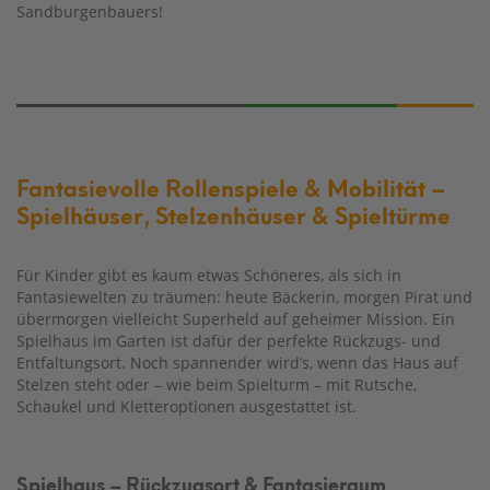
Sandburgenbauers!
Fantasievolle Rollenspiele & Mobilität –
Spielhäuser, Stelzenhäuser & Spieltürme
Für Kinder gibt es kaum etwas Schöneres, als sich in
Fantasiewelten zu träumen: heute Bäckerin, morgen Pirat und
übermorgen vielleicht Superheld auf geheimer Mission. Ein
Spielhaus im Garten ist dafür der perfekte Rückzugs- und
Entfaltungsort. Noch spannender wird’s, wenn das Haus auf
Stelzen steht oder – wie beim Spielturm – mit Rutsche,
Schaukel und Kletteroptionen ausgestattet ist.
Spielhaus – Rückzugsort & Fantasieraum