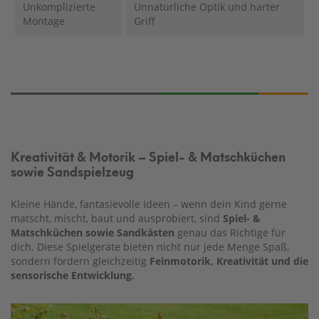
Unkomplizierte
Unnatürliche Optik und harter
Montage
Griff
Kreativität & Motorik – Spiel- & Matschküchen
sowie Sandspielzeug
Kleine Hände, fantasievolle Ideen – wenn dein Kind gerne
matscht, mischt, baut und ausprobiert, sind
Spiel- &
Matschküchen sowie Sandkästen
genau das Richtige für
dich. Diese Spielgeräte bieten nicht nur jede Menge Spaß,
sondern fördern gleichzeitig
Feinmotorik, Kreativität und die
sensorische Entwicklung.