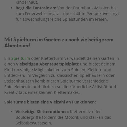
Kinderhaut.
Regt die Fantasie an:
Von der Baumhaus-Mission bis
zum Feuerwehreinsatz – die erhöhte Perspektive sorgt
für abwechslungsreiche Spielstunden im Freien.
Mit Spielturm im Garten zu noch vielseitigerem
Abenteuer!
Ein
Spielturm
oder Kletterturm verwandelt deinen Garten in
einen
vielseitigen Abenteuerspielplatz
und bietet deinem
Kind unzählige Möglichkeiten zum Spielen, Klettern und
Entdecken. Im Vergleich zu klassischen Spielhäusern oder
Stelzenhäusern kombinieren Spieltürme verschiedene
Spielelemente und fördern so die körperliche Aktivität und
Kreativität deines kleinen Klettermaxes.
Spieltürme bieten eine Vielzahl an Funktionen:
Vielseitige Kletteroptionen:
Kletternetz oder
Bouldergriffe fördern die Motorik und stärken das
Selbstbewusstsein.