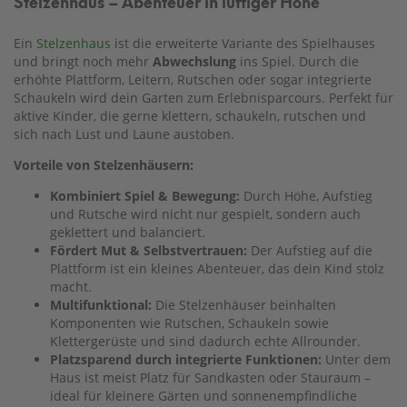
Stelzenhaus – Abenteuer in luftiger Höhe
Ein
Stelzenhaus
ist die erweiterte Variante des Spielhauses
und bringt noch mehr
Abwechslung
ins Spiel. Durch die
erhöhte Plattform, Leitern, Rutschen oder sogar integrierte
Schaukeln wird dein Garten zum Erlebnisparcours. Perfekt für
aktive Kinder, die gerne klettern, schaukeln, rutschen und
sich nach Lust und Laune austoben.
Vorteile von Stelzenhäusern:
Kombiniert Spiel & Bewegung:
Durch Höhe, Aufstieg
und Rutsche wird nicht nur gespielt, sondern auch
geklettert und balanciert.
Fördert Mut & Selbstvertrauen:
Der Aufstieg auf die
Plattform ist ein kleines Abenteuer, das dein Kind stolz
macht.
Multifunktional:
Die Stelzenhäuser beinhalten
Komponenten wie Rutschen, Schaukeln sowie
Klettergerüste und sind dadurch echte Allrounder.
Platzsparend durch integrierte Funktionen:
Unter dem
Haus ist meist Platz für Sandkasten oder Stauraum –
ideal für kleinere Gärten und sonnenempfindliche