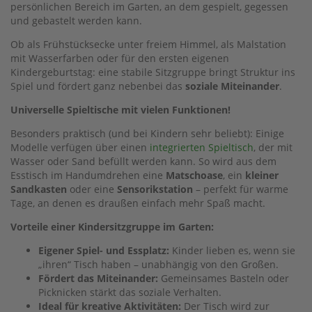
persönlichen Bereich im Garten, an dem gespielt, gegessen
und gebastelt werden kann.
Ob als Frühstücksecke unter freiem Himmel, als Malstation
mit Wasserfarben oder für den ersten eigenen
Kindergeburtstag: eine stabile Sitzgruppe bringt Struktur ins
Spiel und fördert ganz nebenbei das
soziale Miteinander
.
Universelle Spieltische mit vielen Funktionen!
Besonders praktisch (und bei Kindern sehr beliebt): Einige
Modelle verfügen über einen
integrierten Spieltisch
, der mit
Wasser oder Sand befüllt werden kann. So wird aus dem
Esstisch im Handumdrehen eine
Matschoase
, ein
kleiner
Sandkasten
oder eine
Sensorikstation
– perfekt für warme
Tage, an denen es draußen einfach mehr Spaß macht.
Vorteile einer Kindersitzgruppe im Garten:
Eigener Spiel- und Essplatz:
Kinder lieben es, wenn sie
„ihren“ Tisch haben – unabhängig von den Großen.
Fördert das Miteinander:
Gemeinsames Basteln oder
Picknicken stärkt das soziale Verhalten.
Ideal für kreative Aktivitäten:
Der Tisch wird zur