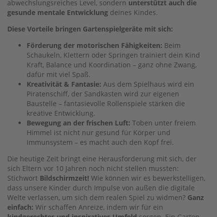
abwechslungsreiches Level, sondern
unterstützt auch die
gesunde mentale Entwicklung
deines Kindes.
Diese Vorteile bringen Gartenspielgeräte mit sich:
Förderung der motorischen Fähigkeiten:
Beim
Schaukeln, Klettern oder Springen trainiert dein Kind
Kraft, Balance und Koordination – ganz ohne Zwang,
dafür mit viel Spaß.
Kreativität & Fantasie:
Aus dem Spielhaus wird ein
Piratenschiff, der Sandkasten wird zur eigenen
Baustelle – fantasievolle Rollenspiele stärken die
kreative Entwicklung.
Bewegung an der frischen Luft:
Toben unter freiem
Himmel ist nicht nur gesund für Körper und
Immunsystem – es macht auch den Kopf frei.
Die heutige Zeit bringt eine Herausforderung mit sich, der
sich Eltern vor 10 Jahren noch nicht stellen mussten:
Stichwort
Bildschirmzeit!
Wie können wir es bewerkstelligen,
dass unsere Kinder durch Impulse von außen die digitale
Welte verlassen, um sich dem realen Spiel zu widmen?
Ganz
einfach:
Wir schaffen Anreize, indem wir für ein
kindgerechtes und inspiratives Umfeld
sorgen. Ein Garten