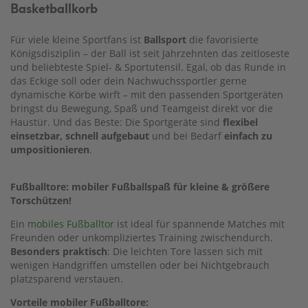
Basketballkorb
Für viele kleine Sportfans ist
Ballsport
die favorisierte
Königsdisziplin – der Ball ist seit Jahrzehnten das zeitloseste
und beliebteste Spiel- & Sportutensil. Egal, ob das Runde in
das Eckige soll oder dein Nachwuchssportler gerne
dynamische Körbe wirft – mit den passenden Sportgeräten
bringst du Bewegung, Spaß und Teamgeist direkt vor die
Haustür. Und das Beste: Die Sportgeräte sind
flexibel
einsetzbar, schnell aufgebaut
und bei Bedarf
einfach zu
umpositionieren
.
Fußballtore: mobiler Fußballspaß für kleine & größere
Torschützen!
Ein
mobiles Fußballtor
ist ideal für spannende Matches mit
Freunden oder unkompliziertes Training zwischendurch.
Besonders praktisch
: Die leichten Tore lassen sich mit
wenigen Handgriffen umstellen oder bei Nichtgebrauch
platzsparend verstauen.
Vorteile mobiler Fußballtore: