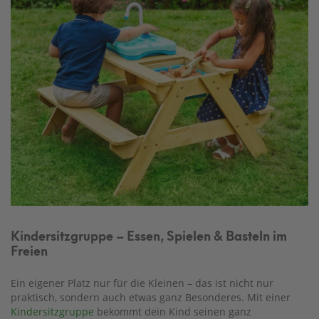
Kindersitzgruppe – Essen, Spielen & Basteln im
Freien
Ein eigener Platz nur für die Kleinen – das ist nicht nur
praktisch, sondern auch etwas ganz Besonderes. Mit einer
Kindersitzgruppe
bekommt dein Kind seinen ganz