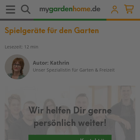
Spielgeräte für den Garten
Lesezeit: 12 min
Autor: Kathrin
Unser Spezialistin für Garten & Freizeit
Wir helfen Dir gerne
persönlich weiter!
Kontakt