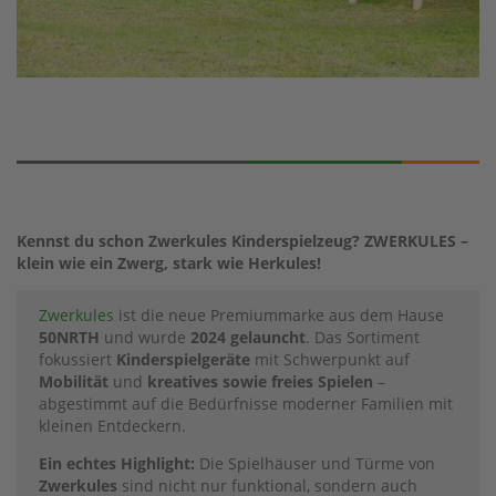
Kennst du schon Zwerkules Kinderspielzeug? ZWERKULES –
klein wie ein Zwerg, stark wie Herkules!
Zwerkules
ist die neue Premiummarke aus dem Hause
50NRTH
und wurde
2024 gelauncht
. Das Sortiment
fokussiert
Kinderspielgeräte
mit Schwerpunkt auf
Mobilität
und
kreatives sowie freies Spielen
–
abgestimmt auf die Bedürfnisse moderner Familien mit
kleinen Entdeckern.
Ein echtes Highlight:
Die Spielhäuser und Türme von
Zwerkules
sind nicht nur funktional, sondern auch