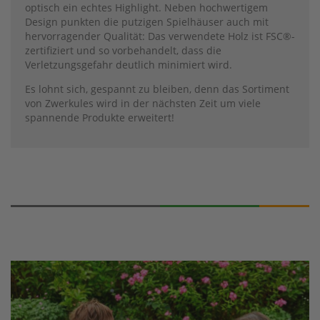
optisch ein echtes Highlight. Neben hochwertigem
Design punkten die putzigen Spielhäuser auch mit
hervorragender Qualität: Das verwendete Holz ist FSC®-
zertifiziert und so vorbehandelt, dass die
Verletzungsgefahr deutlich minimiert wird.
Es lohnt sich, gespannt zu bleiben, denn das Sortiment
von Zwerkules wird in der nächsten Zeit um viele
spannende Produkte erweitert!