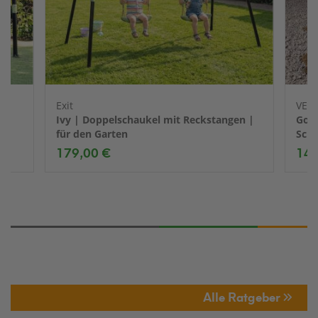
Exit
VEN
Ivy | Doppelschaukel mit Reckstangen |
Gord
für den Garten
Scha
179,00 €
149
Alle Ratgeber