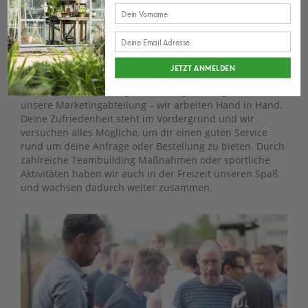
wird regelmäßig durch
Aufbauschulungen weitergebildet
und kann dich
individuell beraten
JETZT ANMELDEN
Eine weitere Besonderheit ist definitiv unser Team! Ob
der Einkauf, die Auftragsabwicklung, das Lager oder
unsere Marketingabteilung – wir arbeiten Hand in Hand.
Deine Zufriedenheit steht im Vordergrund und wir
versuchen alles Mögliche, um dir einen guten Service
rund um deine Anfrage oder Bestellung zu bieten. Durch
zahlreiche Teambuilding Maßnahmen oder sportliche
Aktivitäten haben wir auch in der Freizeit unseren Spaß
und wachsen dadurch weiter zusammen.