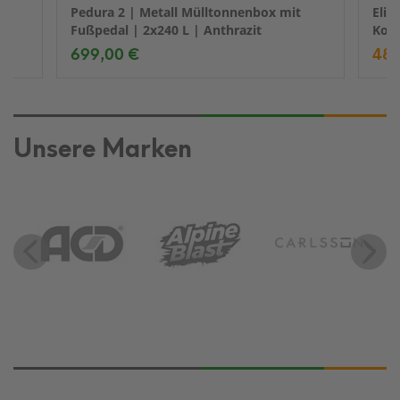
Pedura 2 | Metall Mülltonnenbox mit
Elit
Fußpedal | 2x240 L | Anthrazit
Komp
699,00 €
489
Unsere Marken
Previous
Next