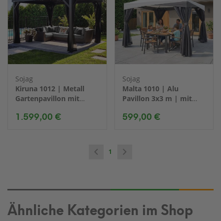
Sojag
Sojag
Kiruna 1012 | Metall
Malta 1010 | Alu
Gartenpavillon mit
Pavillon 3x3 m | mit
Moskitonetz | 3x3,5 m
abnehmbaren
1.599,00 €
599,00 €
Textildach
1
Ähnliche Kategorien im Shop