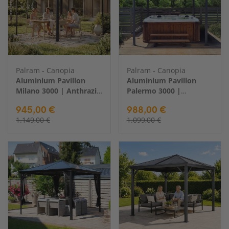
Palram - Canopia
Palram - Canopia
Aluminium Pavillon
Aluminium Pavillon
Milano 3000 | Anthrazit
Palermo 3000 |
| 308x308x225 cm
Anthrazit | 295x295x276
945,00 €
988,00 €
cm
1.149,00 €
1.099,00 €