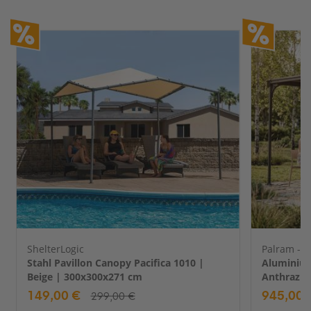
ShelterLogic
Palram - 
Stahl Pavillon Canopy Pacifica 1010 |
Aluminium
Beige | 300x300x271 cm
Anthrazit
149,00 €
945,00 
299,00 €