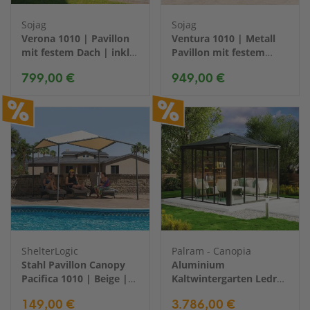
Sojag
Sojag
Verona 1010 | Pavillon
Ventura 1010 | Metall
mit festem Dach | inkl.
Pavillon mit festem
Moskitonetz | 3x3 m
Dach | 3x3 m
799,00 €
949,00 €
ShelterLogic
Palram - Canopia
Stahl Pavillon Canopy
Aluminium
Pacifica 1010 | Beige |
Kaltwintergarten Ledro
300x300x271 cm
3000 | Grau |
149,00 €
3.786,00 €
295x295x276 cm