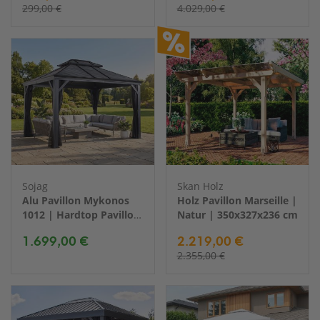
299,00 €
4.029,00 €
Sojag
Skan Holz
Alu Pavillon Mykonos
Holz Pavillon Marseille |
1012 | Hardtop Pavillon
Natur | 350x327x236 cm
mit Moskitonetz | Grau
1.699,00 €
2.219,00 €
| 299x364x291cm
2.355,00 €