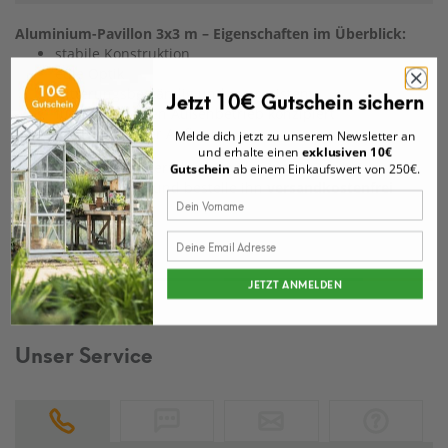
Aluminium-Pavillon 3x3 m – Eigenschaften im Überblick:
stabile Konstruktion
edle Optik
Jetzt 10€ Gutschein sichern
witterungsbeständig und rostresistent
für ganzjährigen Außenbetrieb konzipiert
unkomplizierter Aufbau
Melde dich jetzt zu unserem Newsletter an
und erhalte einen
exklusiven 10€
Wähle jetzt deinen perfekten Pavillon von 3x3 m bei
Gutschein
ab einem Einkaufswert von 250€.
mygardenhome aus und bestelle ihn
versandkostenfrei
online.
JETZT ANMELDEN
Unser Service