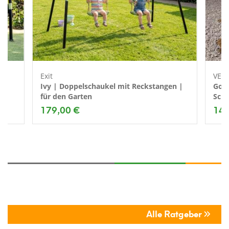
Exit
VEN
Ivy | Doppelschaukel mit Reckstangen |
Gord
für den Garten
Scha
179,00 €
149
Alle Ratgeber