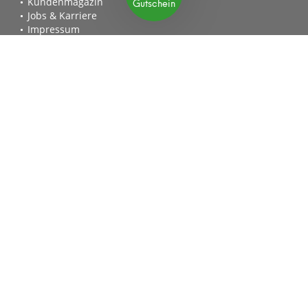
Gutschein
Kundenmagazin
Jobs & Karriere
Impressum
Allgemeine Geschäftsbedingungen
Datenschutzerklärung
Widerrufsrecht
Vertrag widerrufen
Erklärung zur Barrierefreiheit
Geprüfte Leistung
Schnelle Lieferzeiten
Käuferschutz
Datenschutz
30 Tage Widerrufsrecht
Sichere Zahlung
SSL-Verschlüsselung
mygardenhome.de
Einzigartig wie du