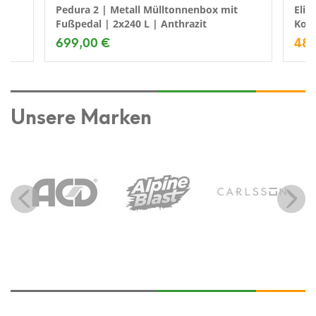
Pedura 2 | Metall Mülltonnenbox mit
Elit
Fußpedal | 2x240 L | Anthrazit
Komp
699,00 €
489
Unsere Marken
Previous
Next