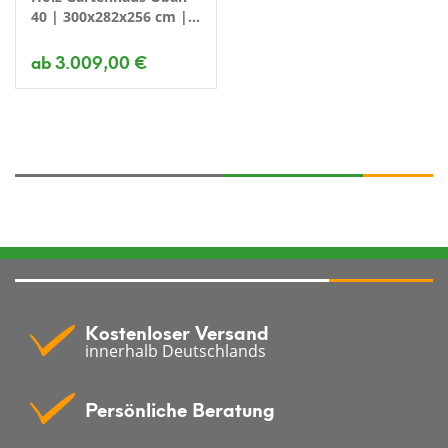
40 | 300x282x256 cm |
Farbe
ab 3.009,00 €
Kostenloser Versand
innerhalb Deutschlands
Jetzt 10€ Gutschein sichern
Persönliche Beratung
Melde dich jetzt zu unserem Newsletter an
und erhalte einen
exklusiven 10€
Gutschein
ab einem Einkaufswert von 250€.