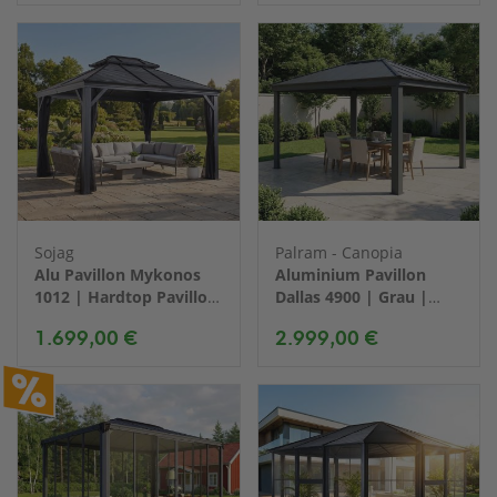
Sojag
Palram - Canopia
Alu Pavillon Mykonos
Aluminium Pavillon
1012 | Hardtop Pavillon
Dallas 4900 | Grau |
mit Moskitonetz | Grau
488x364x296 cm
1.699,00 €
2.999,00 €
| 299x364x291cm