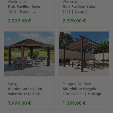
Westmann
Westmann
Holz Pavillon Devon
Holz Pavillon Yukon
1214 | Natur |
1412 | Natur |
427x366x317 cm
366x427x330 cm
2.999,00 €
2.799,00 €
Sojag
Paragon Outdoor
Aluminium Pavillon
Aluminium Pergola
Valencia 1212 inkl.
Florida 1111 | Holzoptik
Moskitonetz Holzoptik
Dunkelbraun |
1.999,00 €
1.399,00 €
| Braun | 363x363x310
350x350x235 cm
cm