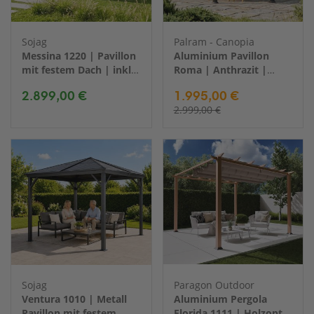
Sojag
Palram - Canopia
Messina 1220 | Pavillon
Aluminium Pavillon
mit festem Dach | inkl.
Roma | Anthrazit |
Moskitonetz | 4x6 m
415x359 cm
2.899,00 €
1.995,00 €
2.999,00 €
Sojag
Paragon Outdoor
Ventura 1010 | Metall
Aluminium Pergola
Pavillon mit festem
Florida 1111 | Holzoptik