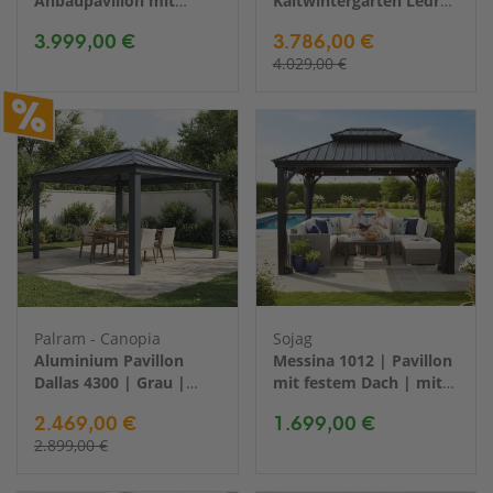
Anbaupavillon mit
Kaltwintergarten Ledro
Seitenteilen | 3x5 m
3000 | Grau |
3.999,00 €
3.786,00 €
295x295x276 cm
4.029,00 €
Palram - Canopia
Sojag
Aluminium Pavillon
Messina 1012 | Pavillon
Dallas 4300 | Grau |
mit festem Dach | mit
364x426x296 cm
Moskitonetz | 3x4 m
2.469,00 €
1.699,00 €
2.899,00 €