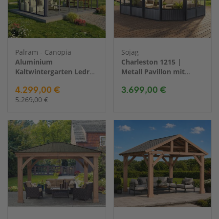
Palram - Canopia
Sojag
Aluminium
Charleston 1215 |
Kaltwintergarten Ledro
Metall Pavillon mit
4300 | Anthrazit |
Seitenteilen | 4x5 m
4.299,00 €
3.699,00 €
430x296x275 cm
5.269,00 €