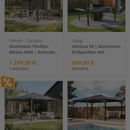
Palram - Canopia
Sojag
Aluminium Pavillon
Ventura 58 | Aluminium
Milano 4300 | Anthrazit
Grillpavillon mit
| 309x426x226 cm
Seitenablagen | 2x3 m
1.399,00 €
549,00 €
1.499,00 €
899,00 €