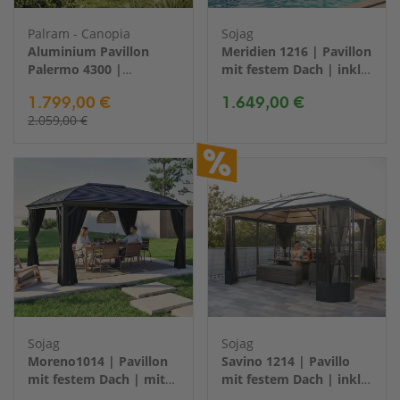
Palram - Canopia
Sojag
Aluminium Pavillon
Meridien 1216 | Pavillon
Palermo 4300 |
mit festem Dach | inkl.
Anthrazit | 429x429x298
Moskitnetz | 4x5 m
1.799,00 €
1.649,00 €
cm
2.059,00 €
Sojag
Sojag
Moreno1014 | Pavillon
Savino 1214 | Pavillo
mit festem Dach | mit
mit festem Dach | inkl.
Moskitonetz | 3x4 m
Moskitonetz | 3x4 m