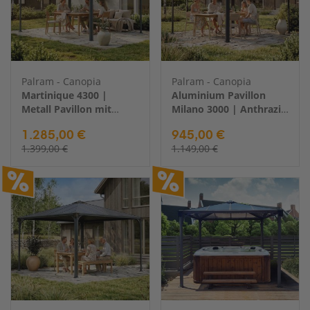
Palram - Canopia
Palram - Canopia
Martinique 4300 |
Aluminium Pavillon
Metall Pavillon mit
Milano 3000 | Anthrazit
festem Dach | 3x4 m
| 308x308x225 cm
1.285,00 €
945,00 €
1.399,00 €
1.149,00 €