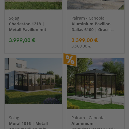
Sojag
Palram - Canopia
Charleston 1218 |
Aluminium Pavillon
Metall Pavillon mit
Dallas 6100 | Grau |
Seitenteilen | 4x6 m
612x364x296 cm
3.999,00 €
3.399,00 €
3.969,00 €
Sojag
Palram - Canopia
Mural 1016 | Metall
Aluminium