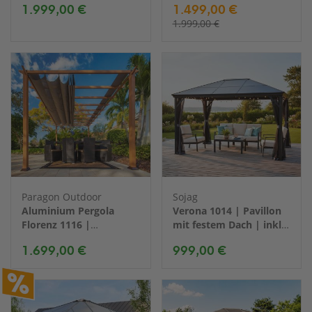
1.999,00 €
1.499,00 €
1.999,00 €
Paragon Outdoor
Sojag
Aluminium Pergola
Verona 1014 | Pavillon
Florenz 1116 |
mit festem Dach | inkl.
Holzoptik
Moskitonetz | 3x4 m
1.699,00 €
999,00 €
hellbraun/braun |
350x505x236 cm