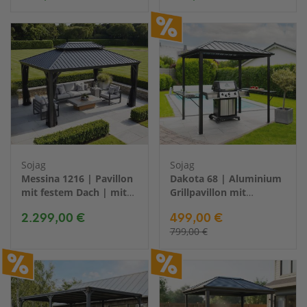
Sojag
Sojag
Messina 1216 | Pavillon
Dakota 68 | Aluminium
mit festem Dach | mit
Grillpavillon mit
Moskitonetz | 4x5 m
Seitenablagen | 2x2,5 m
2.299,00 €
499,00 €
799,00 €