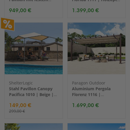
Dach | 3x3 m
hellbraun |
949,00 €
1.399,00 €
350x350x235 cm
ShelterLogic
Paragon Outdoor
Stahl Pavillon Canopy
Aluminium Pergola
Pacifica 1010 | Beige |
Florenz 1116 |
300x300x271 cm
Holzoptik
149,00 €
1.699,00 €
dunkelbraun/braun |
299,00 €
350x505x236 cm