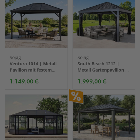
Sojag
Sojag
Ventura 1014 | Metall
South Beach 1212 |
Pavillon mit festem
Metall Gartenpavillon |
Dach | 3x4 m
mit Moskitonetz | 4x4
1.149,00 €
1.999,00 €
m