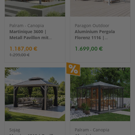
Palram - Canopia
Paragon Outdoor
Martinique 3600 |
Aluminium Pergola
Metall Pavillon mit
Florenz 1116 |
festem Dach | 3x4 m
Weiß/Weiß |
1.187,00 €
1.699,00 €
350x505x236 cm
1.299,00 €
Sojag
Palram - Canopia