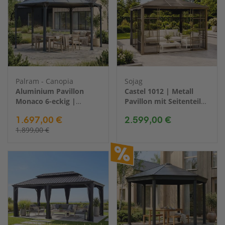
Palram - Canopia
Sojag
Aluminium Pavillon
Castel 1012 | Metall
Monaco 6-eckig |
Pavillon mit Seitenteilen
Anthrazit | 390x450 cm
| 3x4 m
1.697,00 €
2.599,00 €
1.899,00 €