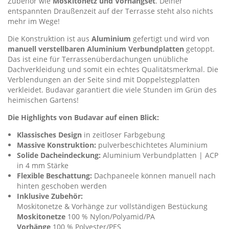
Zubehör wie
Moskitonetz und Vorhangset
. Deiner
entspannten Draußenzeit auf der Terrasse steht also nichts
mehr im Wege!
Die Konstruktion ist aus
Aluminium
gefertigt und wird von
manuell verstellbaren Aluminium Verbundplatten
getoppt.
Das ist eine für Terrassenüberdachungen unübliche
Dachverkleidung und somit ein echtes Qualitätsmerkmal. Die
Verblendungen an der Seite sind mit Doppelstegplatten
verkleidet. Budavar garantiert die viele Stunden im Grün des
heimischen Gartens!
Die Highlights von Budavar auf einen Blick:
Klassisches Design
in zeitloser Farbgebung
Massive Konstruktion:
pulverbeschichtetes Aluminium
Solide Dacheindeckung:
Aluminium Verbundplatten | ACP
in 4 mm Stärke
Flexible Beschattung:
Dachpaneele können manuell nach
hinten geschoben werden
Inklusive Zubehör:
Moskitonetze & Vorhänge zur vollständigen Bestückung
Moskitonetze
100 % Nylon/Polyamid/PA
Vorhänge
100 % Polyester/PES