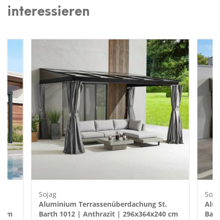
interessieren
Sojag
Soja
Aluminium Terrassenüberdachung St.
Alum
4 cm
Barth 1012 | Anthrazit | 296x364x240 cm
Bart