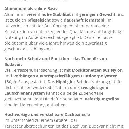
Aluminium als solide Basis
Aluminium vereint
hohe Stabilität
mit
geringem Gewicht
und
ist zugleich
pflegeleicht
sowie
dauerhaft formstabil
. In
pulverbeschichteter Ausführung entsteht daraus eine
Konstruktion von überzeugender Qualität, die auf langfristige
Nutzung im Außenbereich ausgelegt ist. Deine Terrasse
bleibt somit über viele Jahre hinweg dein zuverlässig
geschützter Lieblingsort.
Noch mehr Schutz und Funktion – das Zubehör von
Budavar:
Die Terrassenüberdachung ist mit
Moskitonetzen aus Nylon
und
Vorhängen aus strapazierfähigem Outdoorpolyester
180g/m² ausgestattet.
Das Highlight:
Bei der Nutzung gilt für
dich nicht „entweder/oder“, denn dank
zweigleisigem
Laufschienensystem
kannst du beide Zubehörteile
gleichzeitig nutzen! Die dafür benötigten
Befestigungsclips
sind im Lieferumfang enthalten.
Hochwertige und verstellbare Dachpaneele
Im Unterschied zu einem Großteil der
Terrassenüberdachungen ist das Dach von Budavar nicht mit