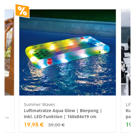
Summer Waves
Life
Luftmatratze Aqua Glow | Bierpong |
Kuns
inkl. LED-Funktion | 160x84x19 cm
pass
19,95 €
199
39,00 €