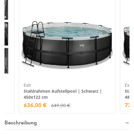
Exit
Exit
Stahlrahmen Aufstellpool | Schwarz |
Stah
450x122 cm
488
636,00 €
734
649,00 €
Beschreibung