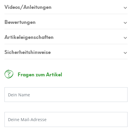
Jetzt 10€ Gutschein sichern
Videos/Anleitungen
Melde dich jetzt zu unserem Newsletter an
und erhalte einen
exklusiven 10€
Bewertungen
Gutschein
ab einem Einkaufswert von 250€.
Artikeleigenschaften
Sicherheitshinweise
JETZT ANMELDEN
Fragen zum Artikel