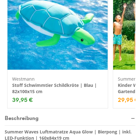
Westmann
Summer W
Stoff Schwimmtier Schildkröte | Blau |
Kinder Wa
82x100x15 cm
Gartendus
39,95 €
29,95 €
Beschreibung
Summer Waves Luftmatratze Aqua Glow | Bierpong | inkl.
LED-Funktion | 160x84x19 cm