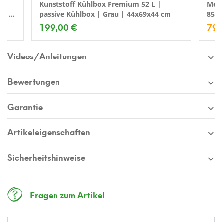
 |
Kunststoff Kühlbox Premium 52 L |
Meta
au |
passive Kühlbox | Grau | 44x69x44 cm
85x
199,00 €
79,
Videos/Anleitungen
Bewertungen
Garantie
Artikeleigenschaften
Sicherheitshinweise
Fragen zum Artikel