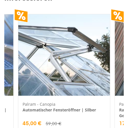
Palram - Canopia
Palr
au |
Automatischer Fensteröffner | Silber
Rank
Gewä
45,00 €
17,
59,00 €