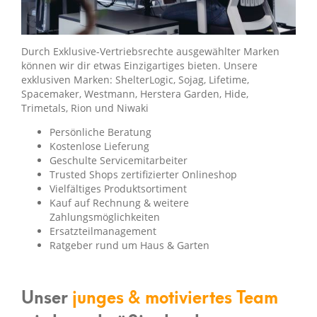
Jetzt 10€ Gutschein sichern
Durch Exklusive-Vertriebsrechte ausgewählter Marken
können wir dir etwas Einzigartiges bieten. Unsere
Melde dich jetzt zu unserem Newsletter an
exklusiven Marken: ShelterLogic, Sojag, Lifetime,
und erhalte einen
exklusiven 10€
Spacemaker, Westmann, Herstera Garden, Hide,
Gutschein
ab einem Einkaufswert von 250€.
Trimetals, Rion und Niwaki
Persönliche Beratung
Kostenlose Lieferung
Geschulte Servicemitarbeiter
Trusted Shops zertifizierter Onlineshop
JETZT ANMELDEN
Vielfältiges Produktsortiment
Kauf auf Rechnung & weitere
Zahlungsmöglichkeiten
Ersatzteilmanagement
Ratgeber rund um Haus & Garten
Unser
junges & motiviertes Team