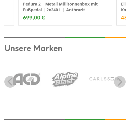
Pedura 2 | Metall Mülltonnenbox mit
Elit
Fußpedal | 2x240 L | Anthrazit
Komp
699,00 €
489
Unsere Marken
Previous
Next