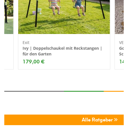
Exit
VEN
Ivy | Doppelschaukel mit Reckstangen |
Gord
für den Garten
Scha
179,00 €
149
Alle Ratgeber