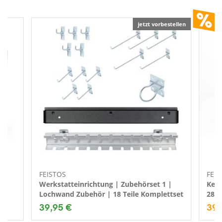
jetzt vorbestellen
FEISTOS
FEIS
Werkstatteinrichtung | Zubehörset 1 |
Kera
Lochwand Zubehör | 18 Teile Komplettset
28x
39,95 €
39,