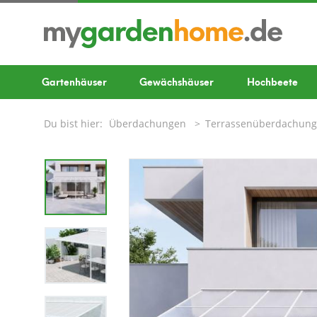
Gartenhäuser
Gewächshäuser
Hochbeete
Du bist hier:
Überdachungen
Terrassenüberdachun