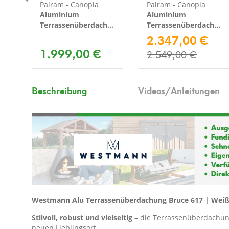
Palram - Canopia
Palram - Canopia
Aluminium
Aluminium
hung
Terrassenüberdachung
Terrassenüberdachung
Sierra | Weiß |
Olympia | Weiß |
2.347,00 €
228x671x300 cm
295x730x305 cm
1.999,00 €
2.549,00 €
Beschreibung
Videos/Anleitungen
Westmann Alu Terrassenüberdachung Bruce 617 | Weiß
Stilvoll, robust und vielseitig
– die Terrassenüberdachun
neuen Lieblingsort.