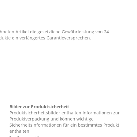
neten Artikel die gesetzliche Gewährleistung von 24
dukte ein verlängertes Garantieversprechen.
kon, Laval sowie die passenden Seitenablagen und
le gegen Fäulnis und Verrottung
mit Rechnungsdatum. Die Garantieleistung des Herstellers
eiz & auf die Bundesrepublik Deutschland. Treten während
 gewährt der Hersteller als Garantiegeber im Rahmen der
:
Bilder zur Produktsicherheit
igen Artikel (ggf. auch ein Nachfolgemodell, sofern die
Produktsicherheitsbilder enthalten Informationen zur
Produktverpackung und können wichtige
Sicherheitsinformationen für ein bestimmtes Produkt
er:
enthalten.