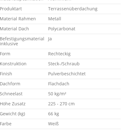
Produktart
Terrassenüberdachung
Material Rahmen
Metall
Material Dach
Polycarbonat
Befestigungsmaterial
Ja
inklusive
Form
Rechteckig
Konstruktion
Steck-/Schraub
Finish
Pulverbeschichtet
Dachform
Flachdach
Schneelast
50 kg/m²
Höhe Zusatz
225 - 270 cm
Gewicht (kg)
66 kg
Farbe
Weiß