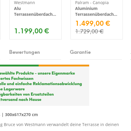
Westmann
Palram - Canopia
Alu
Aluminium
Terrassenüberdachung
Terrassenüberdachung
Bruce 556 | Weiß |
Feria | Weiß |
1.499,00 €
300x556x270 cm
295x546x305 cm
1.199,00 €
1.729,00 €
Bewertungen
Garantie
 | 300x617x270 cm
g Bruce von Westmann verwandelt deine Terrasse in deinen