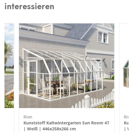
interessieren
Rion
Rion
Kunststoff Kaltwintergarten Sun Room 47
Kuns
| Weiß | 446x258x266 cm
| We