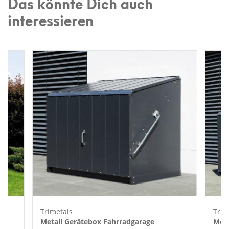
Das könnte Dich auch
interessieren
Trimetals
Trim
t |
Metall Gerätebox Fahrradgarage
Meta