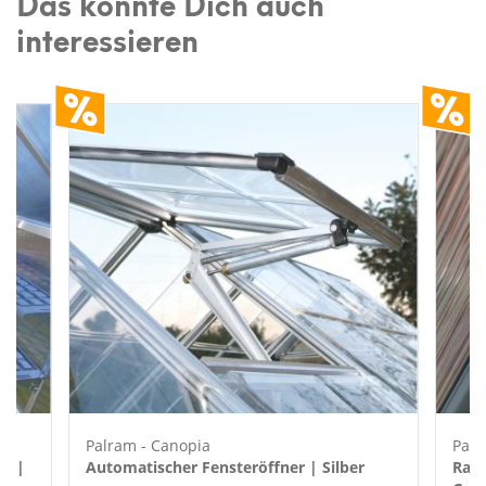
Das könnte Dich auch
interessieren
Palram - Canopia
Palr
au |
Automatischer Fensteröffner | Silber
Rank