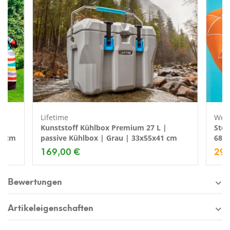
Lifetime
Wes
Kunststoff Kühlbox Premium 27 L |
Stof
57 cm
passive Kühlbox | Grau | 33x55x41 cm
68x
169,00 €
29,
Bewertungen
Artikeleigenschaften