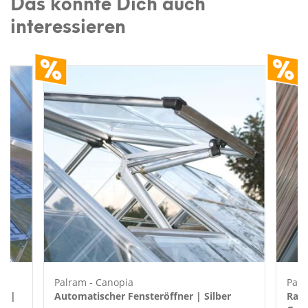
Das könnte Dich auch
interessieren
Palram - Canopia
Palr
au |
Automatischer Fensteröffner | Silber
Rank