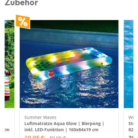
Zubehör
Summer Waves
Wes
Luftmatratze Aqua Glow | Bierpong |
Stof
57 cm
inkl. LED-Funktion | 160x84x19 cm
82x
19,95 €
39,
39,00 €