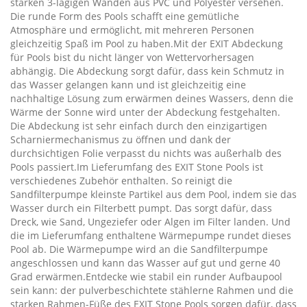
starken 3-lagigen Wänden aus PVC und Polyester versehen.
Die runde Form des Pools schafft eine gemütliche
Atmosphäre und ermöglicht, mit mehreren Personen
gleichzeitig Spaß im Pool zu haben.Mit der EXIT Abdeckung
für Pools bist du nicht länger von Wettervorhersagen
abhängig. Die Abdeckung sorgt dafür, dass kein Schmutz in
das Wasser gelangen kann und ist gleichzeitig eine
nachhaltige Lösung zum erwärmen deines Wassers, denn die
Wärme der Sonne wird unter der Abdeckung festgehalten.
Die Abdeckung ist sehr einfach durch den einzigartigen
Scharniermechanismus zu öffnen und dank der
durchsichtigen Folie verpasst du nichts was außerhalb des
Pools passiert.Im Lieferumfang des EXIT Stone Pools ist
verschiedenes Zubehör enthalten. So reinigt die
Sandfilterpumpe kleinste Partikel aus dem Pool, indem sie das
Wasser durch ein Filterbett pumpt. Das sorgt dafür, dass
Dreck, wie Sand, Ungeziefer oder Algen im Filter landen. Und
die im Lieferumfang enthaltene Wärmepumpe rundet dieses
Pool ab. Die Wärmepumpe wird an die Sandfilterpumpe
angeschlossen und kann das Wasser auf gut und gerne 40
Grad erwärmen.Entdecke wie stabil ein runder Aufbaupool
sein kann: der pulverbeschichtete stählerne Rahmen und die
starken Rahmen-Füße des EXIT Stone Pools sorgen dafür, dass