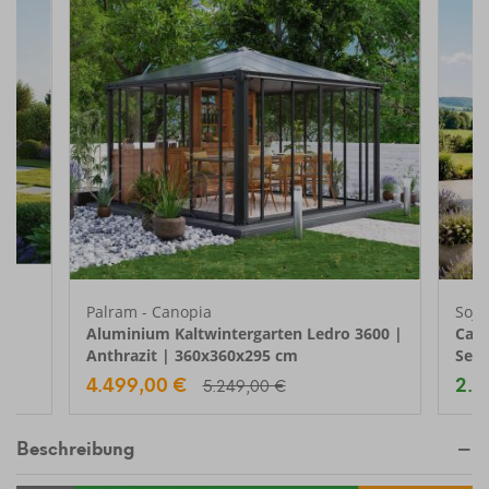
Palram - Canopia
Soja
it
Aluminium Kaltwintergarten Ledro 3600 |
Cast
Anthrazit | 360x360x295 cm
Seit
4.499,00 €
2.9
5.249,00 €
Beschreibung