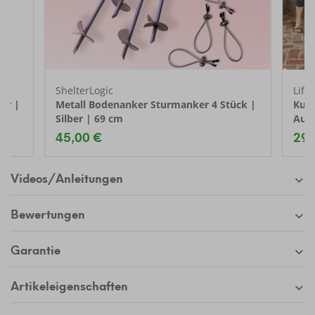
ShelterLogic
Life
er |
Metall Bodenanker Sturmanker 4 Stück |
Kuns
Silber | 69 cm
Aufla
61x
45,00 €
299
Videos/Anleitungen
Bewertungen
Garantie
Artikeleigenschaften