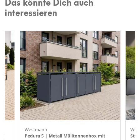
Das könnte Dich auch
interessieren
Westmann
Wes
m |
Pedura 5 | Metall Mülltonnenbox mit
Stat