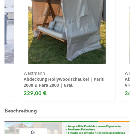
Westmann
Wes
|
Abdeckung Hollywoodschaukel | Paris
Abde
2000 & Pera 2000 | Grau |
Viva
229,00 €
249
Beschreibung