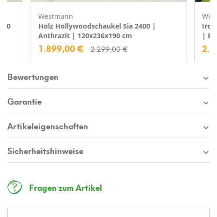
Westmann
Wes
600
Holz Hollywoodschaukel Sia 2400 |
Irok
Anthrazit | 120x236x190 cm
| Be
1.899,00 €
2.2
2.299,00 €
Bewertungen
Garantie
Artikeleigenschaften
Sicherheitshinweise
Fragen zum Artikel