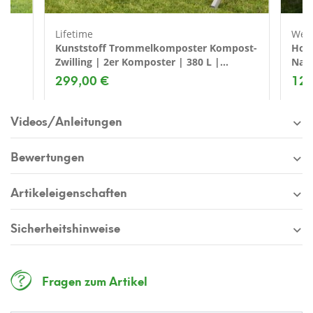
Lifetime
Wes
Kunststoff Trommelkomposter Kompost-
Holz
Zwilling | 2er Komposter | 380 L |
Natu
79x144x110 cm
299,00 €
129
Videos/Anleitungen
Bewertungen
Artikeleigenschaften
Sicherheitshinweise
Fragen zum Artikel