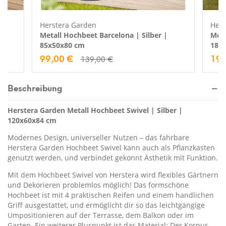
Herstera Garden
Hers
Metall Hochbeet Barcelona | Silber |
Meta
85x50x80 cm
186
99,00 €
199
139,00 €
Beschreibung
Herstera Garden Metall
Hochbeet Swivel | Silber |
120x60x84 cm
Modernes Design, universeller Nutzen – das fahrbare
Herstera Garden Hochbeet Swivel kann auch als Pflanzkasten
genutzt werden, und verbindet gekonnt Ästhetik mit Funktion.
Mit dem Hochbeet Swivel von Herstera wird flexibles Gärtnern
und Dekorieren problemlos möglich! Das formschöne
Hochbeet ist mit 4 praktischen Reifen und einem handlichen
Griff ausgestattet, und ermöglicht dir so das leichtgängige
Umpositionieren auf der Terrasse, dem Balkon oder im
Garten. Ein weiterer Pluspunkt ist das Material: Der Korpus