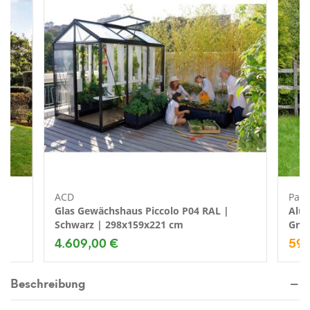
ACD
Palr
Glas Gewächshaus Piccolo P04 RAL |
Alum
Schwarz | 298x159x221 cm
Grau
4.609,00 €
599
Beschreibung