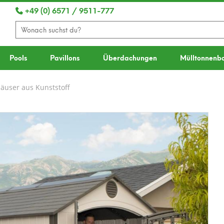
+49 (0) 6571 / 9511-777
Pools
Pavillons
Überdachungen
Mülltonnenb
äuser aus Kunststoff