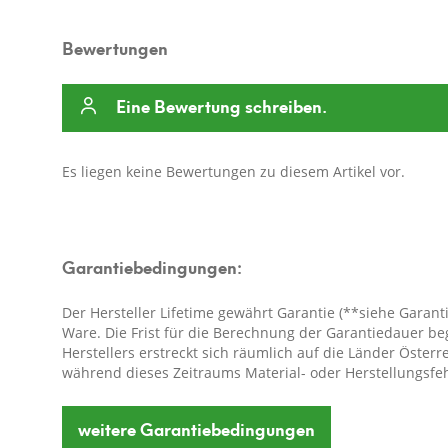
Bewertungen
Eine Bewertung schreiben.
Es liegen keine Bewertungen zu diesem Artikel vor.
Garantiebedingungen:
Der Hersteller Lifetime gewährt Garantie (**siehe Garan
Ware. Die Frist für die Berechnung der Garantiedauer b
Herstellers erstreckt sich räumlich auf die Länder Öste
während dieses Zeitraums Material- oder Herstellungsfeh
der Garantie eine der folgenden Leistungen nach seiner 
weitere
Garantiebedingungen
- kostenfreie Reparatur der Ware oder