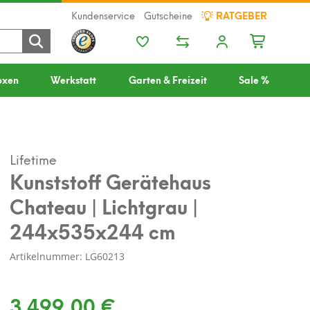
Kundenservice
Gutscheine
RATGEBER
oxen
Werkstatt
Garten & Freizeit
Sale %
Lifetime
Kunststoff Gerätehaus
Chateau | Lichtgrau |
244x535x244 cm
Artikelnummer: LG60213
3.499,00 €