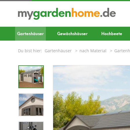
Gartenhäuser
Gewächshäuser
Hochbeete
Du bist hier:
Gartenhäuser
nach Material
Gartenh