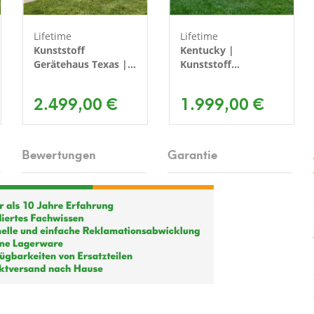
Lifetime
Lifetime
Kunststoff
Kentucky |
Gerätehaus Texas |
Kunststoff
Lichtgrau |
Gerätehaus mit
239x381x244 cm
Boden | Dunkelgrau
2.499,00 €
1.999,00 €
| 2x4 m
Bewertungen
Garantie