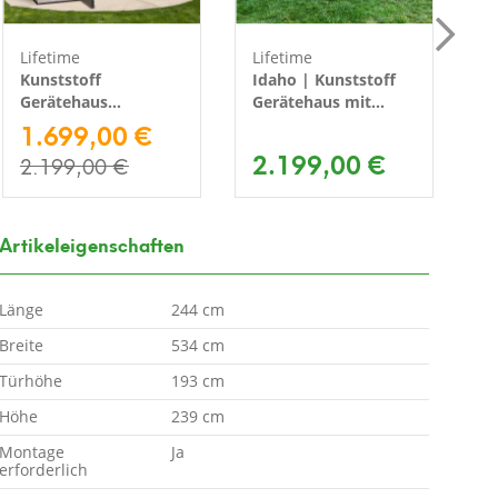
Lifetime
Lifetime
L
Kunststoff
Idaho | Kunststoff
K
Gerätehaus
Gerätehaus mit
G
Jubiläumshaus |
1.699,00 €
Boden | Dunkelgrau
G
Lichtgrau |
| 2x5 m
B
2.199,00 €
2.199,00 €
244x305x244 cm
2
Artikeleigenschaften
Länge
244 cm
Breite
534 cm
Türhöhe
193 cm
Höhe
239 cm
Montage
Ja
erforderlich