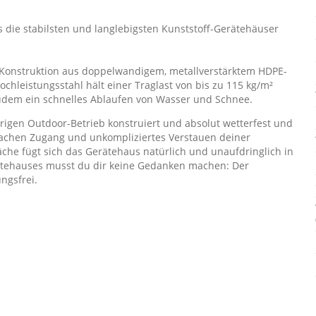
s die stabilsten und langlebigsten Kunststoff-Gerätehäuser
e Konstruktion aus doppelwandigem, metallverstärktem HDPE-
ochleistungsstahl hält einer Traglast von bis zu 115 kg/m²
udem ein schnelles Ablaufen von Wasser und Schnee.
rigen Outdoor-Betrieb konstruiert und absolut wetterfest und
fachen Zugang und unkompliziertes Verstauen deiner
äche fügt sich das Gerätehaus natürlich und unaufdringlich in
ätehauses musst du dir keine Gedanken machen: Der
ngsfrei.