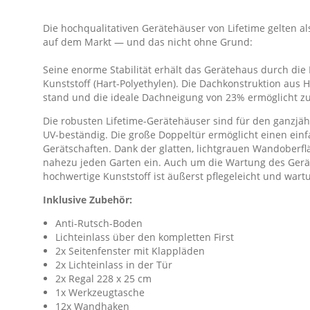
Die hochqualitativen Gerätehäuser von Lifetime gelten al
auf dem Markt — und das nicht ohne Grund:
Seine enorme Stabilität erhält das Gerätehaus durch di
Kunststoff (Hart-Polyethylen). Die Dachkonstruktion aus H
stand und die ideale Dachneigung von 23% ermöglicht z
Die robusten Lifetime-Gerätehäuser sind für den ganzjäh
UV-beständig. Die große Doppeltür ermöglicht einen ein
Gerätschaften. Dank der glatten, lichtgrauen Wandoberfl
nahezu jeden Garten ein. Auch um die Wartung des Ger
hochwertige Kunststoff ist äußerst pflegeleicht und wartu
Inklusive Zubehör:
Anti-Rutsch-Boden
Lichteinlass über den kompletten First
2x Seitenfenster mit Klappläden
2x Lichteinlass in der Tür
2x Regal 228 x 25 cm
1x Werkzeugtasche
12x Wandhaken