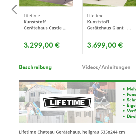
Lifetime
Lifetime
3
Kunststoff
Kunststoff
Gerätehaus Castle |
Gerätehaus Giant |
Lichtgrau |
Lichtgrau |
235x457x244 cm
609x244x244 cm
3.299,00 €
3.699,00 €
Beschreibung
Videos/Anleitungen
Lifetime Chateau Gerätehaus, hellgrau 535x244 cm