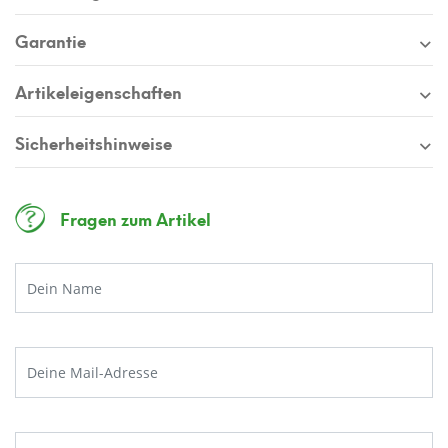
Melde dich jetzt zu unserem Newsletter an
Garantie
und erhalte einen
exklusiven 10€
Gutschein
ab einem Einkaufswert von 250€.
Artikeleigenschaften
Sicherheitshinweise
JETZT ANMELDEN
Fragen zum Artikel