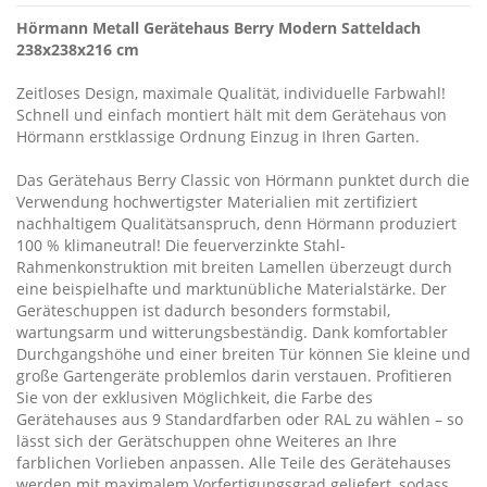
Hörmann Metall Gerätehaus Berry Modern Satteldach
238x238x216 cm
Zeitloses Design, maximale Qualität, individuelle Farbwahl!
Schnell und einfach montiert hält mit dem Gerätehaus von
Hörmann erstklassige Ordnung Einzug in Ihren Garten.
Das Gerätehaus Berry Classic von Hörmann punktet durch die
Verwendung hochwertigster Materialien mit zertifiziert
nachhaltigem Qualitätsanspruch, denn Hörmann produziert
100 % klimaneutral! Die feuerverzinkte Stahl-
Rahmenkonstruktion mit breiten Lamellen überzeugt durch
eine beispielhafte und marktunübliche Materialstärke. Der
Geräteschuppen ist dadurch besonders formstabil,
wartungsarm und witterungsbeständig. Dank komfortabler
Durchgangshöhe und einer breiten Tür können Sie kleine und
große Gartengeräte problemlos darin verstauen. Profitieren
Sie von der exklusiven Möglichkeit, die Farbe des
Gerätehauses aus 9 Standardfarben oder RAL zu wählen – so
lässt sich der Gerätschuppen ohne Weiteres an Ihre
farblichen Vorlieben anpassen. Alle Teile des Gerätehauses
werden mit maximalem Vorfertigungsgrad geliefert, sodass