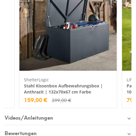
ShelterLogic
Life
Stahl Kissenbox Aufbewahrungsbox |
Part
Anthrazit | 132x70x67 cm Farbe
107
159,00 €
79,
299,00 €
Videos/Anleitungen
Bewertungen
Jetzt 10€ Gutschein sichern