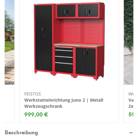
FEISTOS
Wes
Werkstatteinrichtung Juno 2 | Metall
Vari
m
Werkzeugschrank
2x24
999,00 €
599
Beschreibung