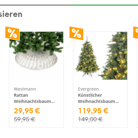
sieren
Westmann
Evergreen
Rattan
Künstlicher
Weihnachtsbaum
Weihnachtsbaum
Rock Santa-4 |
29,95 €
Mesa Fichte | inkl.
119,95 €
Hellgrau | Ø 87 cm
LEDs | Grün | 180
59,95 €
149,00 €
cm