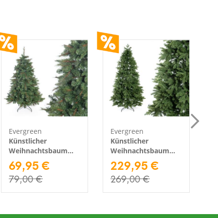
Evergreen
Evergreen
E
Künstlicher
Künstlicher
K
Weihnachtsbaum
Weihnachtsbaum
W
Mesa Fichte | Grün |
69,95 €
Roswell Kiefer | Grün
229,95 €
M
180 cm
| 210 cm
2
79,00 €
269,00 €
9