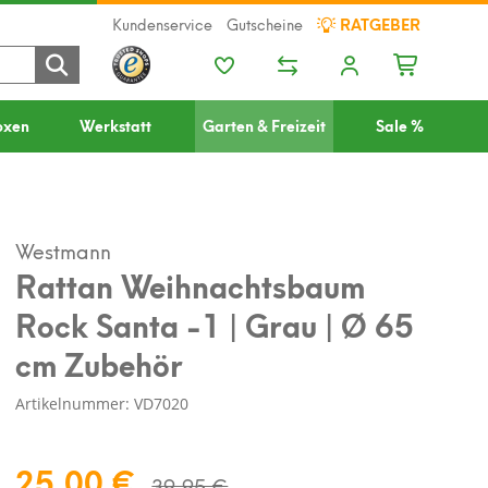
Kundenservice
Gutscheine
RATGEBER
oxen
Werkstatt
Garten & Freizeit
Sale %
Westmann
Rattan Weihnachtsbaum
Rock Santa -1 | Grau | Ø 65
cm Zubehör
Artikelnummer: VD7020
25,00 €
39,95 €