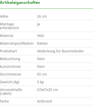
Artikeleigenschaften
Höhe
26 cm
Montage
Ja
erforderlich
Material
Holz
Materialspezifikation
Rattan
Produktart
Abdeckung für Baumständer
Beleuchtung
Nein
Kunstschnee
Nein
Durchmesser
65 cm
Gewicht (kg)
5 kg
Versandmaße
67x67x25 cm
(LxBxH)
Farbe
Anthrazit