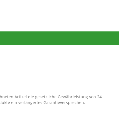
neten Artikel die gesetzliche Gewährleistung von 24
dukte ein verlängertes Garantieversprechen.
kon, Laval sowie die passenden Seitenablagen und
le gegen Fäulnis und Verrottung