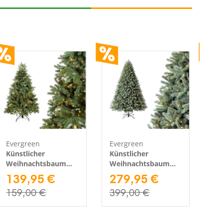
Evergreen
Evergreen
We
Künstlicher
Künstlicher
Ra
Weihnachtsbaum
Weihnachtsbaum
We
Roswell Kiefer | Inkl.
139,95 €
Vermont Fichte |
279,95 €
Ro
2
LEDs | Grün | 150
Inkl. LEDs | Grün |
| 
159,00 €
399,00 €
59
cm
240 cm