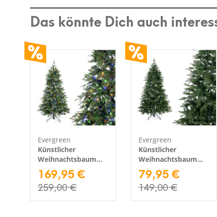
Das könnte Dich auch interes
Evergreen
Evergreen
Künstlicher
Künstlicher
Weihnachtsbaum
Weihnachtsbaum
Sherwood Fichte |
169,95 €
Sherwood Fichte |
79,95 €
Inkl. LEDs | Grün |
Grün | 180 cm
259,00 €
149,00 €
180 cm