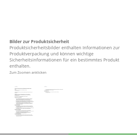
mit Rechnungsdatum. Die Garantieleistung des Herstellers
eiz & auf die Bundesrepublik Deutschland. Treten während
 gewährt der Hersteller als Garantiegeber im Rahmen der
:
Bilder zur Produktsicherheit
igen Artikel (ggf. auch ein Nachfolgemodell, sofern die
Produktsicherheitsbilder enthalten Informationen zur
Produktverpackung und können wichtige
Sicherheitsinformationen für ein bestimmtes Produkt
er:
enthalten.
Zum Zoomen anklicken
 der Ware durch
ub etc.)