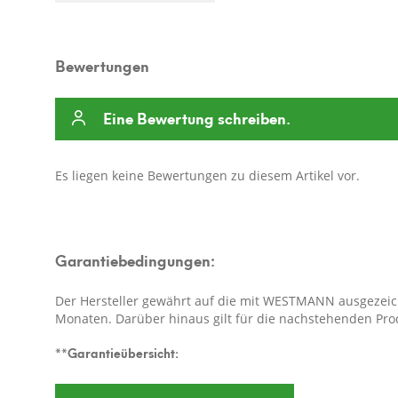
Bewertungen
Eine Bewertung schreiben.
Es liegen keine Bewertungen zu diesem Artikel vor.
Garantiebedingungen:
Der Hersteller gewährt auf die mit WESTMANN ausgezeich
Monaten. Darüber hinaus gilt für die nachstehenden Pro
**Garantieübersicht:
WESTMANN Holzpavillons Devon (sämtliche Größen), Yu
Seitenwände:
5 Jahre Garantie auf die verbauten Holztei