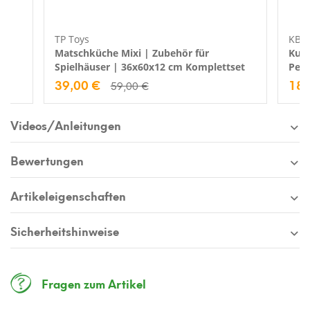
TP Toys
KBT 
Matschküche Mixi | Zubehör für
Kuns
Spielhäuser | 36x60x12 cm Komplettset
Peri
39,00 €
18,
59,00 €
Videos/Anleitungen
Bewertungen
Artikeleigenschaften
Jetzt 10€ Gutschein sichern
Sicherheitshinweise
Melde dich jetzt zu unserem Newsletter an
und erhalte einen
exklusiven 10€
Gutschein
ab einem Einkaufswert von 250€.
Fragen zum Artikel