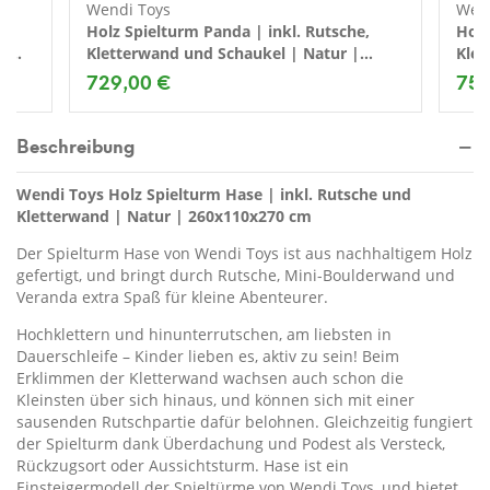
Wendi Toys
Wend
Holz Spielturm Panda | inkl. Rutsche,
Holz
 |
Kletterwand und Schaukel | Natur |
Klet
290x270x270 cm
Natu
729,00 €
759
Beschreibung
Wendi Toys Holz Spielturm Hase | inkl. Rutsche und
Kletterwand | Natur | 260x110x270 cm
Der Spielturm Hase von Wendi Toys ist aus nachhaltigem Holz
gefertigt, und bringt durch Rutsche, Mini-Boulderwand und
Veranda extra Spaß für kleine Abenteurer.
Hochklettern und hinunterrutschen, am liebsten in
Dauerschleife – Kinder lieben es, aktiv zu sein! Beim
Erklimmen der Kletterwand wachsen auch schon die
Kleinsten über sich hinaus, und können sich mit einer
sausenden Rutschpartie dafür belohnen. Gleichzeitig fungiert
der Spielturm dank Überdachung und Podest als Versteck,
Rückzugsort oder Aussichtsturm. Hase ist ein
Einsteigermodell der Spieltürme von Wendi Toys, und bietet