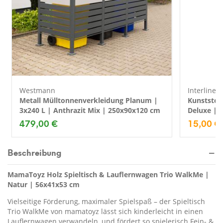
Westmann
Interline
Metall Mülltonnenverkleidung Planum |
Kunststof
3x240 L | Anthrazit Mix | 250x90x120 cm
Deluxe | 
479,00 €
15,00 €
Beschreibung
MamaToyz Holz Spieltisch & Lauflernwagen Trio WalkMe |
Natur | 56x41x53 cm
Vielseitige Förderung, maximaler Spielspaß – der Spieltisch
Trio WalkMe von mamatoyz lässt sich kinderleicht in einen
Lauflernwagen verwandeln, und fördert so spielerisch Fein- &