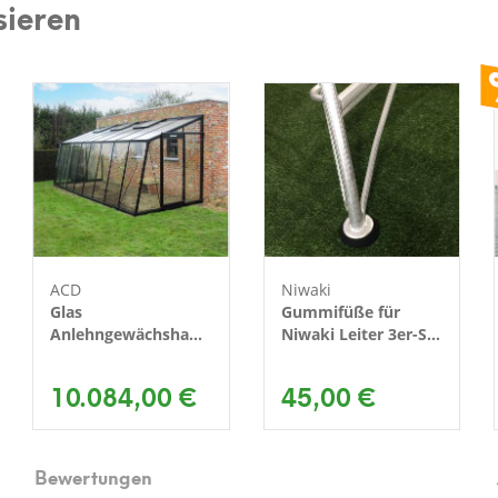
sieren
ACD
Niwaki
Glas
Gummifüße für
Anlehngewächshaus
Niwaki Leiter 3er-Set
MS309H RAL |
| Silber | 11x11x10,5
667x302 cm
cm
10.084,00 €
45,00 €
Bewertungen