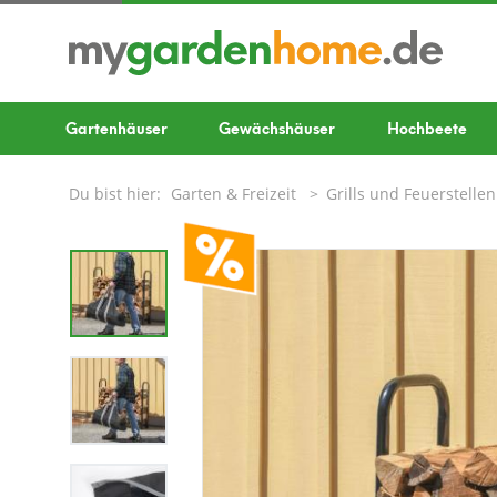
Gartenhäuser
Gewächshäuser
Hochbeete
Du bist hier:
Garten & Freizeit
Grills und Feuerstellen