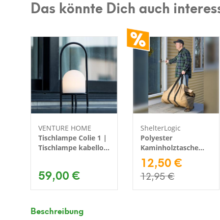
Das könnte Dich auch interes
VENTURE HOME
ShelterLogic
Tischlampe Colie 1 |
Polyester
Tischlampe kabellos
Kaminholztasche
| Schwarz/Weiß |
Birke | Beige | 27 kg
12,50 €
19x43 cm
59,00 €
12,95 €
Beschreibung