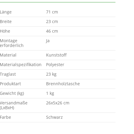
Länge
71 cm
Breite
23 cm
Höhe
46 cm
Montage
Ja
erforderlich
Material
Kunststoff
Materialspezifikation
Polyester
Traglast
23 kg
Produktart
Brennholztasche
Gewicht (kg)
1 kg
Versandmaße
26x5x26 cm
(LxBxH)
Farbe
Schwarz