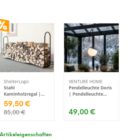
ShelterLogic
VENTURE HOME
Lif
Stahl
Pendelleuchte Doris
60
Kaminholzregal |
| Pendelleuchte
Sit
Schwarz | 25x244x99
59,50 €
kabellos |
Ga
cm
Schwarz/Weiß |
49,00 €
2
85,00 €
20x19 cm
Artikeleigenschaften