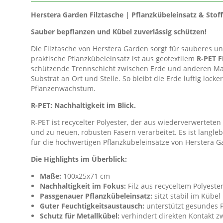
Herstera Garden Filztasche | Pflanzkübeleinsatz & Sto
Sauber bepflanzen und Kübel zuverlässig schützen!
Die Filztasche von Herstera Garden sorgt für sauberes u
praktische Pflanzkübeleinsatz ist aus geotextilem
R-PET Fi
schützende Trennschicht zwischen Erde und anderen Mate
Substrat an Ort und Stelle. So bleibt die Erde luftig lock
Pflanzenwachstum.
R-PET: Nachhaltigkeit im Blick.
R-PET ist recycelter Polyester, der aus wiederverwerteten
und zu neuen, robusten Fasern verarbeitet. Es ist langle
für die hochwertigen Pflanzkübeleinsätze von Herstera G
Die Highlights im Überblick:
Maße:
100x25x71 cm
Nachhaltigkeit im Fokus:
Filz aus recyceltem Polyeste
Passgenauer Pflanzkübeleinsatz:
sitzt stabil im Kübel
Guter Feuchtigkeitsaustausch:
unterstützt gesundes 
Schutz für Metallkübel:
verhindert direkten Kontakt z