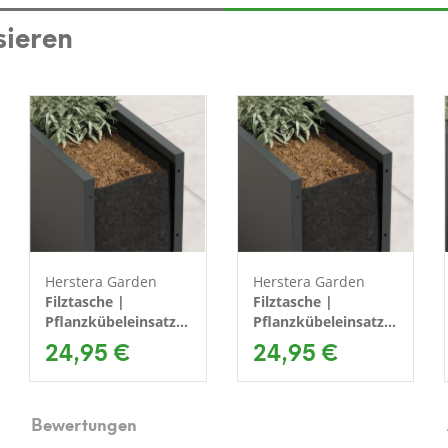
sieren
Herstera Garden
Herstera Garden
Filztasche |
Filztasche |
Pflanzkübeleinsatz
Pflanzkübeleinsatz
& Stoffübertopf |
24,95 €
& Stoffübertopf |
24,95 €
100x40x25 cm
80x25x25 cm
Bewertungen