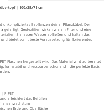
ffübertopf | 100x25x71 cm
nd unkompliziertes Bepflanzen deiner Pflanzkübel. Der
lz
gefertigt. Geotextilien wirken wie ein Filter und eine
rialien. Sie lassen Wasser abfließen und halten das
er und bietet somit beste Voraussetzung für florierendes
 PET-Flaschen hergestellt wird. Das Material wird aufbereitet
big, formstabil und ressourcenschonend – die perfekte Basis
arden.
r | R-PET
 und erleichtert das Befüllen
Pflanzenwachstum
wischen Erde und Oberfläche