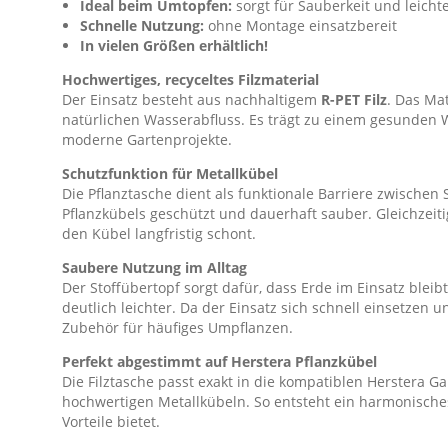
Ideal beim Umtopfen:
sorgt für Sauberkeit und leic
Schnelle Nutzung:
ohne Montage einsatzbereit
In vielen Größen erhältlich!
Hochwertiges, recyceltes Filzmaterial
Der Einsatz besteht aus nachhaltigem
R-PET Filz
. Das Mat
natürlichen Wasserabfluss. Es trägt zu einem gesunden W
moderne Gartenprojekte.
Schutzfunktion für Metallkübel
Die Pflanztasche dient als funktionale Barriere zwischen
Pflanzkübels geschützt und dauerhaft sauber. Gleichzeiti
den Kübel langfristig schont.
Saubere Nutzung im Alltag
Der Stoffübertopf sorgt dafür, dass Erde im Einsatz blei
deutlich leichter. Da der Einsatz sich schnell einsetzen u
Zubehör für häufiges Umpflanzen.
Perfekt abgestimmt auf Herstera Pflanzkübel
Die Filztasche passt exakt in die kompatiblen Herstera 
hochwertigen Metallkübeln. So entsteht ein harmonisches
Vorteile bietet.