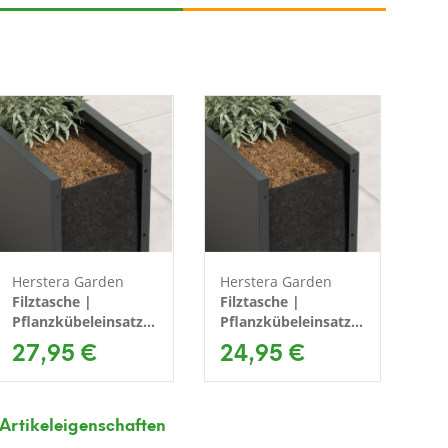
Herstera Garden
Herstera Garden
He
Filztasche |
Filztasche |
Fil
Pflanzkübeleinsatz
Pflanzkübeleinsatz
Pf
& Stoffübertopf |
27,95 €
& Stoffübertopf |
24,95 €
& 
3
70x70x70 cm
100x30x50 cm
12
Artikeleigenschaften