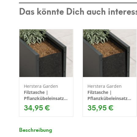
Das könnte Dich auch interes
Herstera Garden
Herstera Garden
Filztasche |
Filztasche |
Pflanzkübeleinsatz
Pflanzkübeleinsatz
& Stoffübertopf |
34,95 €
& Stoffübertopf |
35,95 €
80x80x80 cm
100x40x105 cm
Beschreibung