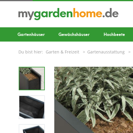
Gartenhäuser
Gewächshäuser
Hochbeete
Du bist hier:
Garten & Freizeit
Gartenausstattung