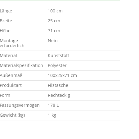
Länge
100 cm
Breite
25 cm
Höhe
71 cm
Montage
Nein
erforderlich
Material
Kunststoff
Materialspezifikation
Polyester
Außenmaß
100x25x71 cm
Produktart
Filztasche
Form
Rechteckig
Fassungsvermögen
178 L
Gewicht (kg)
1 kg