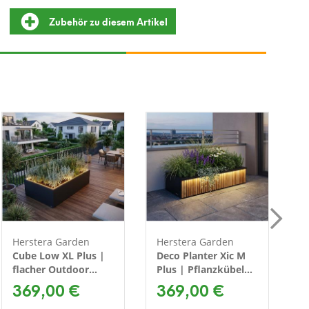
Zubehör zu diesem Artikel
Herstera Garden
Herstera Garden
H
Cube Low XL Plus |
Deco Planter Xic M
C
flacher Outdoor
Plus | Pflanzkübel
P
Pflanzkasten |
369,00 €
rechteckig mit LED |
369,00 €
r
150x100x50 cm
100x25x40 cm
1