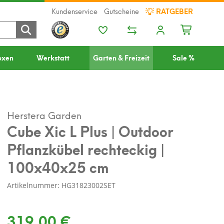
Kundenservice
Gutscheine
RATGEBER
oxen
Werkstatt
Garten & Freizeit
Sale %
Herstera Garden
Cube Xic L Plus | Outdoor
Pflanzkübel rechteckig |
100x40x25 cm
Artikelnummer: HG31823002SET
319,00 €