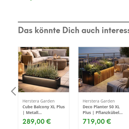
Das könnte Dich auch interes
Herstera Garden
Herstera Garden
er
Cube Balcony XL Plus
Deco Planter 50 XL
| Metall
Plus | Pflanzkübel
Blumenkasten mit
289,00 €
rechteckig mit LED |
719,00 €
LED | 100x25x25 cm
150x50x50 cm