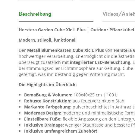
Beschreibung
Videos/Anlei
Herstera Garden Cube Xic L Plus | Outdoor Pflanzkübel
Modern, stilvoll, funktional!
Der
Metall Blumenkasten Cube Xic L Plus
von
Herstera 
hochwertiger Verarbeitung. Er ermöglicht dir die ästhet
überzeugt zusätzlich mit
integrierter LED-Beleuchtung
. 
bei stimmungsvoller Lichtatmosphäre zur Geltung. Cube 
gefertigt, was ihn beständig gegen Witterung macht.
Die Highlights im Überblick:
Bemaßung & Volumen:
100x40x25 cm | 100 L
Robuste Konstruktion:
aus feuerverzinktem Stahl
Markante Farbgebung:
pulverbeschichtet in Anthrazit
Modernes Design:
moderne und minimalistische For
Einstellbare Füße:
flexible Anpassung an den Untergr
Inklusive Drainage:
weniger Staunässe und bessere P
Inklusive umfangreichem Zubehör!