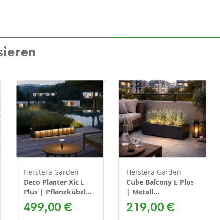
sieren
Herstera Garden
Herstera Garden
Deco Planter Xic L
Cube Balcony L Plus
Plus | Pflanzkübel
| Metall
rechteckig mit LED |
499,00 €
Blumenkasten mit
219,00 €
150x40x25 cm
LED | 80x25x25 cm