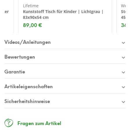
Lifetime
Wes
 2er
Kunststoff Tisch für Kinder | Lichtgrau |
Stof
83x90x54 cm
45x
89,00 €
34,
Videos/Anleitungen
Bewertungen
Garantie
Artikeleigenschaften
Sicherheitshinweise
Fragen zum Artikel