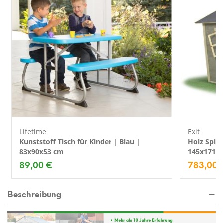
Lifetime
Exit
Kunststoff Tisch für Kinder | Blau |
Holz Spie
83x90x53 cm
145x171 
89,00 €
783,00 
Beschreibung