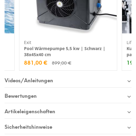
Exit
Life
Pool Wärmepumpe 5,5 kw | Schwarz |
Kuns
38x45x40 cm
pass
881,00 €
199
899,00 €
Videos/Anleitungen
Bewertungen
Artikeleigenschaften
Sicherheitshinweise