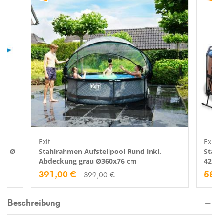
Exit
Exit
u | Ø
Stahlrahmen Aufstellpool Rund inkl.
Stah
Abdeckung grau Ø360x76 cm
427
391,00 €
587
399,00 €
Beschreibung