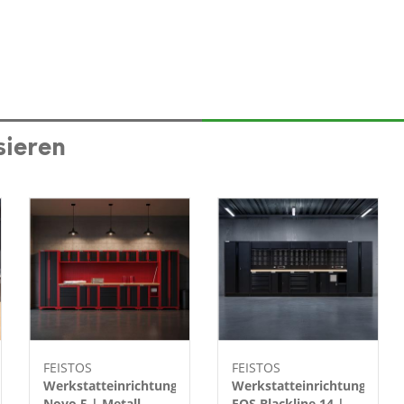
sieren
FEISTOS
FEISTOS
Werkstatteinrichtung
Werkstatteinrichtung
Novo 5 | Metall
EOS Blackline 14 |