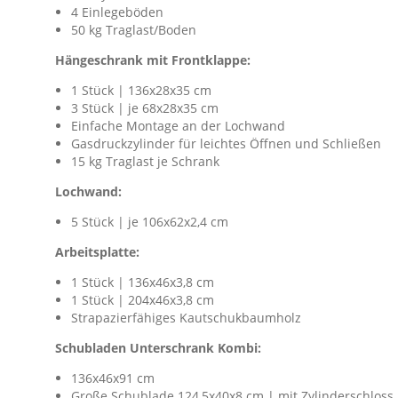
4 Einlegeböden
50 kg Traglast/Boden
Hängeschrank mit Frontklappe:
1 Stück | 136x28x35 cm
3 Stück | je 68x28x35 cm
Einfache Montage an der Lochwand
Gasdruckzylinder für leichtes Öffnen und Schließen
15 kg Traglast je Schrank
Lochwand:
5 Stück | je 106x62x2,4 cm
Arbeitsplatte:
1 Stück | 136x46x3,8 cm
1 Stück | 204x46x3,8 cm
Strapazierfähiges Kautschukbaumholz
Schubladen Unterschrank Kombi:
136x46x91 cm
Große Schublade 124,5x40x8 cm | mit Zylinderschloss