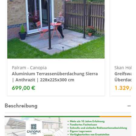
Palram - Canopia
Skan Holz
Aluminium Terrassenüberdachung Sierra
Greifswal
| Anthrazit | 228x225x300 cm
Überdach
699,00 €
1.329,0
Beschreibung