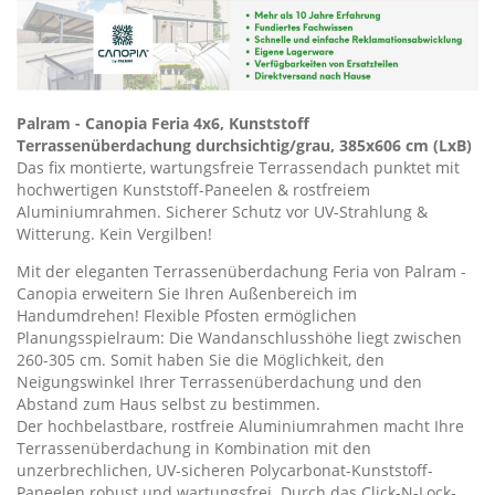
Palram - Canopia Feria 4x6, Kunststoff
Terrassenüberdachung durchsichtig/grau, 385x606 cm (LxB)
Das fix montierte, wartungsfreie Terrassendach punktet mit
hochwertigen Kunststoff-Paneelen & rostfreiem
Aluminiumrahmen. Sicherer Schutz vor UV-Strahlung &
Witterung. Kein Vergilben!
Mit der eleganten Terrassenüberdachung Feria von Palram -
Canopia erweitern Sie Ihren Außenbereich im
Handumdrehen! Flexible Pfosten ermöglichen
Planungsspielraum: Die Wandanschlusshöhe liegt zwischen
260-305 cm. Somit haben Sie die Möglichkeit, den
Neigungswinkel Ihrer Terrassenüberdachung und den
Abstand zum Haus selbst zu bestimmen.
Der hochbelastbare, rostfreie Aluminiumrahmen macht Ihre
Terrassenüberdachung in Kombination mit den
unzerbrechlichen, UV-sicheren Polycarbonat-Kunststoff-
Paneelen robust und wartungsfrei. Durch das Click-N-Lock-