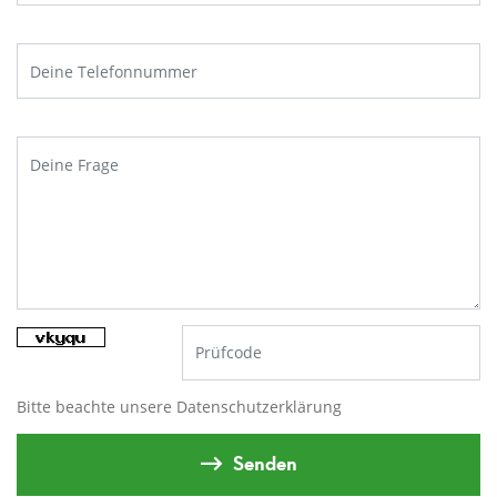
Jetzt 10€ Gutschein sichern
Melde dich jetzt zu unserem Newsletter an
und erhalte einen
exklusiven 10€
Gutschein
ab einem Einkaufswert von 250€.
Bitte beachte unsere
Datenschutzerklärung
Senden
JETZT ANMELDEN