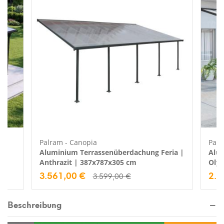
Palram - Canopia
Palr
 |
Aluminium Terrassenüberdachung Feria |
Alu
Anthrazit | 387x787x305 cm
Olym
3.561,00 €
2.4
3.599,00 €
Beschreibung