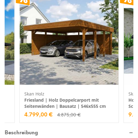
Skan Holz
Skan
Friesland | Holz Doppelcarport mit
Holz
Seitenwänden | Bausatz | 546x555 cm
Schi
4.799,00 €
9.3
4.875,00 €
Beschreibung