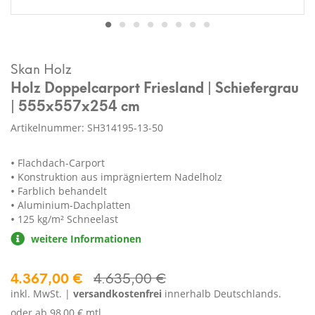
Skan Holz
Holz Doppelcarport Friesland | Schiefergrau
| 555x557x254 cm
Artikelnummer: SH314195-13-50
Flachdach-Carport
Konstruktion aus imprägniertem Nadelholz
Farblich behandelt
Aluminium-Dachplatten
125 kg/m² Schneelast
weitere Informationen
4.367,00 €
4.635,00 €
inkl. MwSt. |
versandkostenfrei
innerhalb Deutschlands.
oder ab
98,00 € mtl.