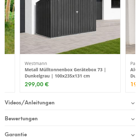
Westmann
Palr
s
Metall Mülltonnenbox Gerätebox 73 |
Alum
Dunkelgrau | 100x235x131 cm
Dunk
299,00 €
199
Videos/Anleitungen
Bewertungen
Garantie