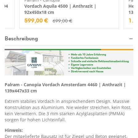
2x94
Vordach Aquila 4500 | Anthrazit |
Hera
92x450x18 cm
139
599,00 €
1.4
699,00 €
Beschreibung
Palram - Canopia Vordach Amsterdam 4460 | Anthrazit |
139x447x33 cm
Extrem stabiles Vordach in ansprechendem Design. Massive
Konstruktion aus Aluminium. Nie wieder streichen, kein Rost,
kein Verwittern. Die 3 mm starken Acylglasplatten (PMMA)
sorgen für hohen Lichteinfall.
Hinweis:
Der mitgelieferte Bausatz ist für Ziegel und Beton geeignet.