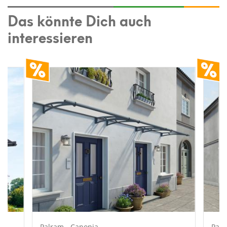
Das könnte Dich auch
interessieren
Palram - Canopia
Palr