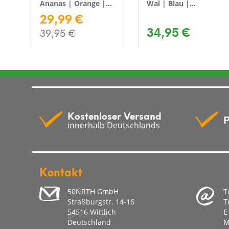
Ananas | Orange |
Wal | Blau |
68x130x13 cm
29,99 €
50x104x30 cm
34,95 €
39,95 €
Kostenloser Versand
P
innerhalb Deutschlands
Kontakt
50NRTH GmbH
T
Straßburgstr. 14-16
T
54516 Wittlich
E
Deutschland
M