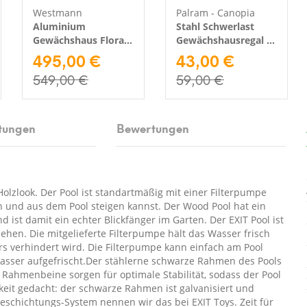
Westmann
Palram - Canopia
Aluminium
Stahl Schwerlast
Gewächshaus Flora
Gewächshausregal |
610 | Anthrazit |
495,00 €
Silber | 58x42 cm
43,00 €
312x192x201 cm
549,00 €
59,00 €
tungen
Bewertungen
olzlook. Der Pool ist standartmäßig mit einer Filterpumpe
den und aus dem Pool steigen kannst. Der Wood Pool hat ein
ist damit ein echter Blickfänger im Garten. Der EXIT Pool ist
ehen. Die mitgelieferte Filterpumpe hält das Wasser frisch
 verhindert wird. Die Filterpumpe kann einfach am Pool
Wasser aufgefrischt.Der stählerne schwarze Rahmen des Pools
Rahmenbeine sorgen für optimale Stabilität, sodass der Pool
gkeit gedacht: der schwarze Rahmen ist galvanisiert und
eschichtungs-System nennen wir das bei EXIT Toys. Zeit für