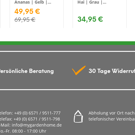
Ananas | Gelb |
Hai | Grau |
68x130x13 cm
49,95 €
45x111x38 cm
34,95 €
69,95 €
ersönliche Beratung
30 Tage Widerru
elefon:
+49 (0) 6571 / 9511-777
Abholung vor Ort nach
elefax:
+49 (0) 6571 / 9511-798
telefonischer Vereinb
-Mail:
info@mygardenhome.de
o.-Fr. 08
:00 - 17:00 Uhr