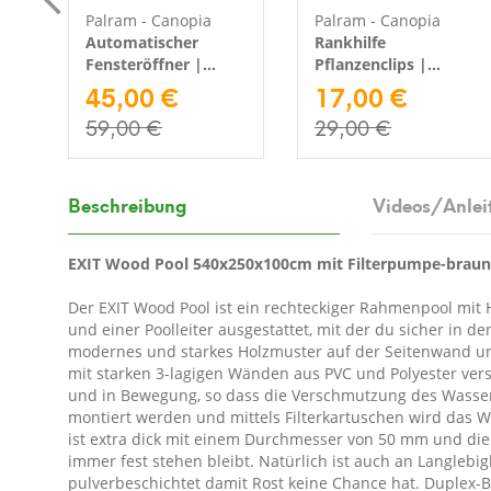
Palram - Canopia
Palram - Canopia
Automatischer
Rankhilfe
|
Fensteröffner |
Pflanzenclips |
m
Silber
45,00 €
Zubehör für
17,00 €
Gewächshaus | 10
59,00 €
29,00 €
Stück
Beschreibung
Videos/Anlei
EXIT Wood Pool 540x250x100cm mit Filterpumpe-braun
Der EXIT Wood Pool ist ein rechteckiger Rahmenpool mit H
und einer Poolleiter ausgestattet, mit der du sicher in 
modernes und starkes Holzmuster auf der Seitenwand und 
mit starken 3-lagigen Wänden aus PVC und Polyester vers
und in Bewegung, so dass die Verschmutzung des Wassers
montiert werden und mittels Filterkartuschen wird das 
ist extra dick mit einem Durchmesser von 50 mm und die 
immer fest stehen bleibt. Natürlich ist auch an Langlebi
pulverbeschichtet damit Rost keine Chance hat. Duplex-B