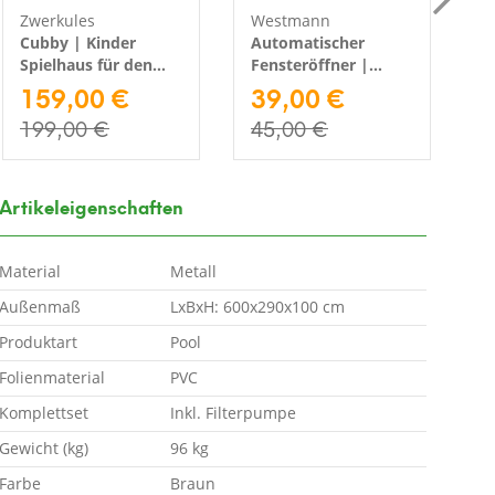
Zwerkules
Westmann
P
Cubby | Kinder
Automatischer
M
Spielhaus für den
Fensteröffner |
G
Garten | inkl.
159,00 €
Gewächshaus
39,00 €
P
Spielküche | Holz
Zubehör | 36x7x6 cm
|
199,00 €
45,00 €
2
Artikeleigenschaften
Material
Metall
Außenmaß
LxBxH: 600x290x100 cm
Produktart
Pool
Folienmaterial
PVC
Komplettset
Inkl. Filterpumpe
Gewicht (kg)
96 kg
Farbe
Braun