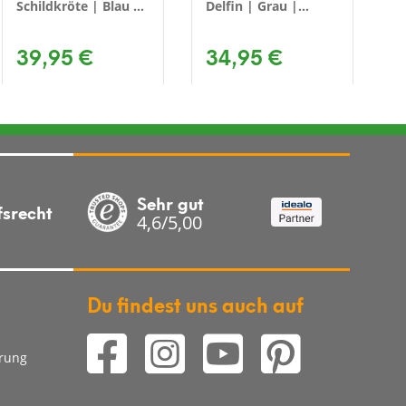
Schildkröte | Blau |
Delfin | Grau |
82x100x15 cm
40x102x36 cm
39,95 €
34,95 €
Sehr gut
fsrecht
4,6/5,00
Du findest uns auch auf
arung