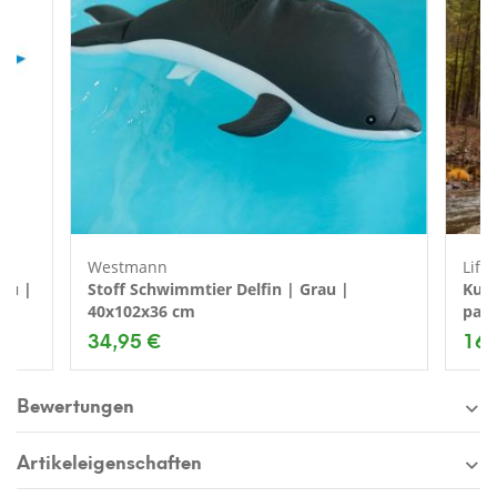
Westmann
Life
lau |
Stoff Schwimmtier Delfin | Grau |
Kuns
40x102x36 cm
pass
34,95 €
169
Bewertungen
Artikeleigenschaften