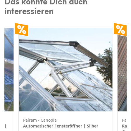
Das könnte Dich auch
interessieren
Palram - Canopia
Palr
au |
Automatischer Fensteröffner | Silber
Rank