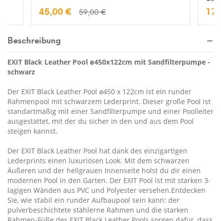
45,00 €
17,
59,00 €
Beschreibung
EXIT Black Leather Pool ø450x122cm mit Sandfilterpumpe -
schwarz
Der EXIT Black Leather Pool ø450 x 122cm ist ein runder
Rahmenpool mit schwarzem Lederprint. Dieser große Pool ist
standartmäßig mit einer Sandfilterpumpe und einer Poolleiter
ausgestattet, mit der du sicher in den und aus dem Pool
steigen kannst.
Der EXIT Black Leather Pool hat dank des einzigartigen
Lederprints einen luxuriösen Look. Mit dem schwarzen
Äußeren und der hellgrauen Innenseite holst du dir einen
modernen Pool in den Garten. Der EXIT Pool ist mit starken 3-
lagigen Wänden aus PVC und Polyester versehen.Entdecken
Sie, wie stabil ein runder Aufbaupool sein kann: der
pulverbeschichtete stählerne Rahmen und die starken
Rahmen-Füße des EXIT Black Leather Pools sorgen dafür, dass