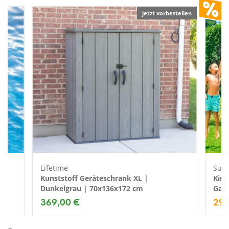
jetzt vorbestellen
Lifetime
Sum
 |
Kunststoff Geräteschrank XL |
Kind
Dunkelgrau | 70x136x172 cm
Gart
369,00 €
29,