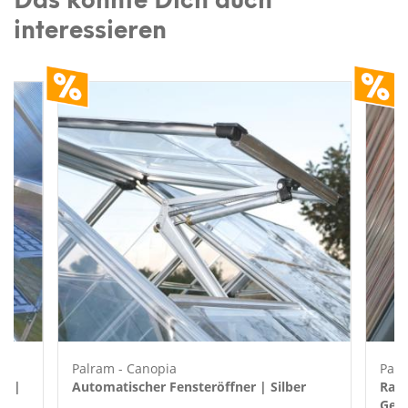
interessieren
Palram - Canopia
Palr
au |
Automatischer Fensteröffner | Silber
Rank
Gewä