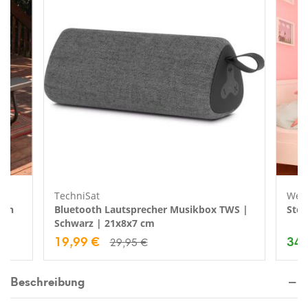
TechniSat
Wes
ten
Bluetooth Lautsprecher Musikbox TWS |
Stof
Schwarz | 21x8x7 cm
19,99 €
34,
29,95 €
Beschreibung