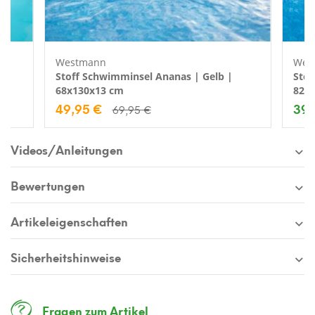
Westmann
Wes
Stoff Schwimminsel Ananas | Gelb |
Stof
68x130x13 cm
82x
49,95 €
39,
69,95 €
Videos/Anleitungen
Bewertungen
Artikeleigenschaften
Sicherheitshinweise
Fragen zum Artikel