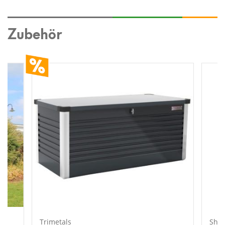
Zubehör
Trimetals
Shel