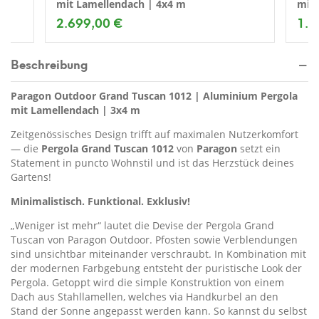
mit Lamellendach | 4x4 m
mit 
2.699,00 €
1.6
Beschreibung
Paragon Outdoor Grand Tuscan 1012 | Aluminium Pergola
mit Lamellendach | 3x4 m
Zeitgenössisches Design trifft auf maximalen Nutzerkomfort
— die
Pergola Grand Tuscan 1012
von
Paragon
setzt ein
Statement in puncto Wohnstil und ist das Herzstück deines
Gartens!
Minimalistisch. Funktional. Exklusiv!
„Weniger ist mehr“ lautet die Devise der Pergola Grand
Tuscan von Paragon Outdoor. Pfosten sowie Verblendungen
sind unsichtbar miteinander verschraubt. In Kombination mit
der modernen Farbgebung entsteht der puristische Look der
Pergola. Getoppt wird die simple Konstruktion von einem
Dach aus Stahllamellen, welches via Handkurbel an den
Stand der Sonne angepasst werden kann. So kannst du selbst