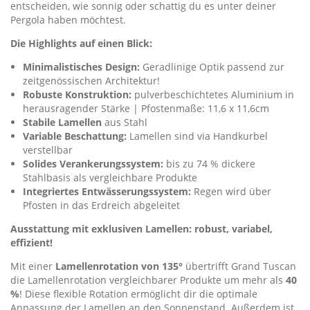
entscheiden, wie sonnig oder schattig du es unter deiner
Pergola haben möchtest.
Die Highlights auf einen Blick:
Minimalistisches Design:
Geradlinige Optik passend zur
zeitgenössischen Architektur!
Robuste Konstruktion:
pulverbeschichtetes Aluminium in
herausragender Stärke | Pfostenmaße: 11,6 x 11,6cm
Stabile Lamellen
aus Stahl
Variable Beschattung:
Lamellen sind via Handkurbel
verstellbar
Solides Verankerungssystem:
bis zu 74 % dickere
Stahlbasis als vergleichbare Produkte
Integriertes Entwässerungssystem:
Regen wird über
Pfosten in das Erdreich abgeleitet
Ausstattung mit exklusiven Lamellen: robust, variabel,
effizient!
Mit einer
Lamellenrotation von 135°
übertrifft Grand Tuscan
die Lamellenrotation vergleichbarer Produkte um mehr als
40
%
! Diese flexible Rotation ermöglicht dir die optimale
Anpassung der Lamellen an den Sonnenstand. Außerdem ist