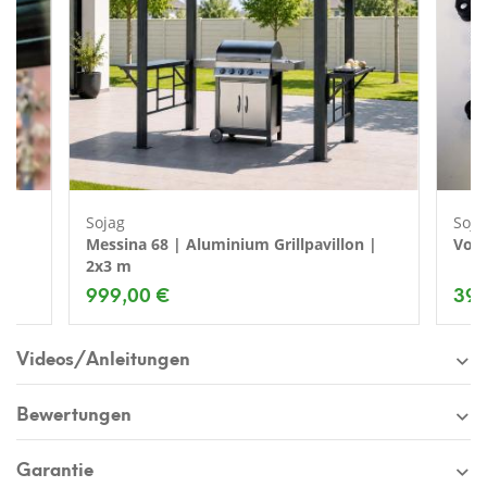
Sojag
Soja
Messina 68 | Aluminium Grillpavillon |
Vorh
2x3 m
999,00 €
39,
Videos/Anleitungen
Bewertungen
Garantie