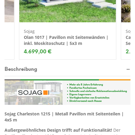
Sojag
Soja
Olan 1017 | Pavillon mit Seitenwänden |
Cast
inkl. Moskitoschutz | 5x3 m
Seit
4.699,00 €
2.9
Beschreibung
Sojag Charleston 1215 | Metall Pavillon mit Seitenteilen |
4x5 m
Außergewöhnliches Design trifft auf Funktionalität!
Der