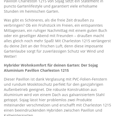
Pavillon Charleston 1215 von Sojag setzt ein Statement in
puncto Gartenlifestyle und garantiert viele erholsame
Stunden im heimischen Garten.
Was gibt es Schöneres, als die freie Zeit draußen zu
verbringen? Ob ein Frühstück im Freien, ein entspanntes
Mittagessen, ein ruhiger Nachmittag mit einem guten Buch
oder ein geselliger Abend mit Freunden – draußen macht
alles gleich noch mehr Spaß! Mit Charleston 1215 verlängerst
du deine Zeit an der frischen Luft, denn diese imposante
Gartenlaube sorgt für zuverlässigen Schutz vor Wind und
Wetter!
Hybrider Wohnkomfort für deinen Garten: Der Sojag
Aluminium Pavillon Charleston 1215
Dieser Pavillon ist dank Verglasung mit PVC-Folien-Fenstern
und rundum Moskitoschutz perfekt für den ganzjährigen
Außenbetrieb geeignet. Die robuste Konstruktion aus
Aluminium wird von einem Dach aus galvanisiertem Stahl
getoppt. Sojag lässt hier problemlos zwei Produkte
miteinander verschmelzen und erschafft mit Charleston 1215
einen beeindruckenden Hybriden zwischen Pavillon und
Kaltwintergarten.