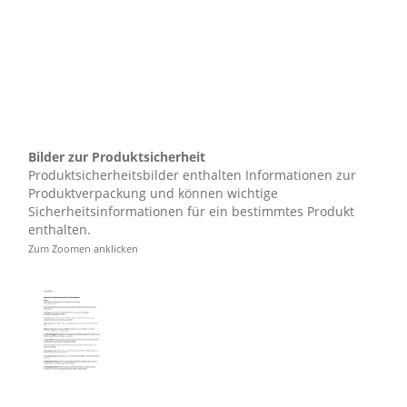
kon, Laval sowie die passenden Seitenablagen und
le gegen Fäulnis und Verrottung
mit Rechnungsdatum. Die Garantieleistung des Herstellers
eiz & auf die Bundesrepublik Deutschland. Treten während
 gewährt der Hersteller als Garantiegeber im Rahmen der
:
Bilder zur Produktsicherheit
igen Artikel (ggf. auch ein Nachfolgemodell, sofern die
Produktsicherheitsbilder enthalten Informationen zur
Produktverpackung und können wichtige
Sicherheitsinformationen für ein bestimmtes Produkt
er:
enthalten.
Zum Zoomen anklicken
 der Ware durch