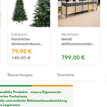
Evergreen
Westmann
Künstlicher
Metall
g
Weihnachtsbaum
Mülltonnenverkleidung
Sherwood Fichte |
79,95 €
Planum | 5x240 L |
Grün | 180 cm
Holzoptik |
799,00 €
149,00 €
410x90x120 cm
Bewertungen
Garantie