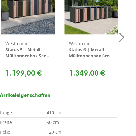
Westmann
Westmann
W
Status 5 | Metall
Status 6 | Metall
P
Mülltonnenbox 5er |
Mülltonnenbox 6er |
M
5x240 L | Anthrazit
6x240 L | Anthrazit
F
A
1.199,00 €
1.349,00 €
Artikeleigenschaften
Länge
410 cm
Breite
90 cm
Höhe
120 cm