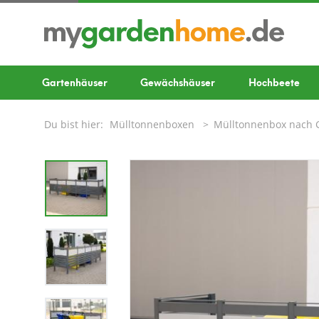
Gartenhäuser
Gewächshäuser
Hochbeete
Du bist hier:
Mülltonnenboxen
Mülltonnenbox nach 