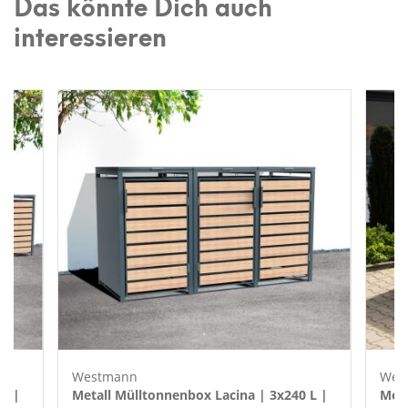
Das könnte Dich auch
interessieren
Westmann
Wes
L |
Metall Mülltonnenbox Lacina | 3x240 L |
Meta