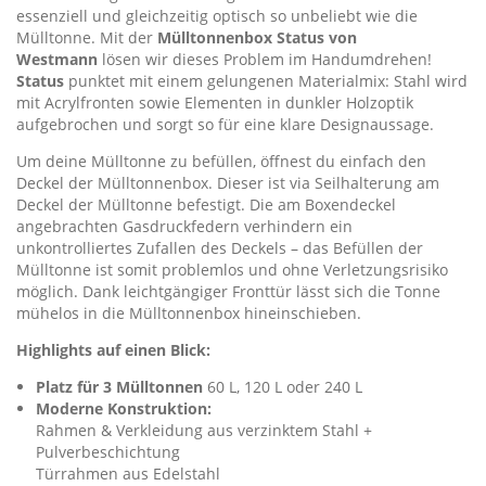
essenziell und gleichzeitig optisch so unbeliebt wie die
Mülltonne. Mit der
Mülltonnenbox Status von
Westmann
lösen wir dieses Problem im Handumdrehen!
Status
punktet mit einem gelungenen Materialmix: Stahl wird
mit Acrylfronten sowie Elementen in dunkler Holzoptik
aufgebrochen und sorgt so für eine klare Designaussage.
Um deine Mülltonne zu befüllen, öffnest du einfach den
Deckel der Mülltonnenbox. Dieser ist via Seilhalterung am
Deckel der Mülltonne befestigt. Die am Boxendeckel
angebrachten Gasdruckfedern verhindern ein
unkontrolliertes Zufallen des Deckels – das Befüllen der
Mülltonne ist somit problemlos und ohne Verletzungsrisiko
möglich. Dank leichtgängiger Fronttür lässt sich die Tonne
mühelos in die Mülltonnenbox hineinschieben.
Highlights auf einen Blick:
Platz für 3 Mülltonnen
60 L, 120 L oder 240 L
Moderne Konstruktion:
Rahmen & Verkleidung aus verzinktem Stahl +
Pulverbeschichtung
Türrahmen aus Edelstahl