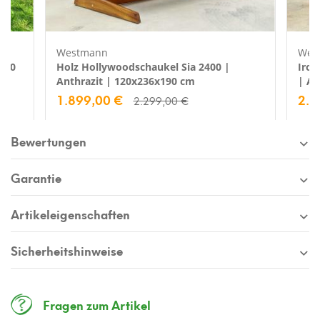
Westmann
Wes
600
Holz Hollywoodschaukel Sia 2400 |
Irok
Anthrazit | 120x236x190 cm
| An
1.899,00 €
2.2
2.299,00 €
Bewertungen
Garantie
Artikeleigenschaften
Sicherheitshinweise
Fragen zum Artikel