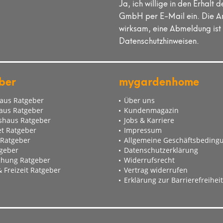
Ja, ich willige in den Erha
besondere etwaig bestehende gesetzliche
em Garantieversprechen unberührt.
GmbH per E-Mail ein. Die An
wirksam, eine Abmeldung ist 
jedem Fall an uns im Rahmen der gesetzlichen Gewährleistung
Datenschutzhinweisen.
oder die Garantie in Anspruch genommen wird.
ber
mygardenhome
aus Ratgeber
Über uns
aus Ratgeber
Kundenmagazin
haus Ratgeber
Jobs & Karriere
t Ratgeber
Impressum
 Ratgeber
Allgemeine Geschäftsbeding
tgeber
Datenschutzerklärung
hung Ratgeber
Widerrufsrecht
 Freizeit Ratgeber
Vertrag widerrufen
Erklärung zur Barrierefreiheit