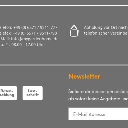
ub etc.)
elefon:
+49 (0) 6571 / 9511-777
Abholung vor Ort nach
elefax:
+49 (0) 6571 / 9511-798
telefonischer Vereinb
-Mail:
info@mygardenhome.de
o.-Fr. 08
:00 - 17:00 Uhr
, dass dem Garantiegeber die Prüfung des Garantiefalls durch
uf zu achten, dass Beschädigungen auf dem Transportweg
n.
ine Kopie der Originalrechnung der Warensendung beilegen.
Newsletter
legung dieser Rechnungskopie die Garantieleistung ablehnen
rechnung der Garantiefrist. Des Weiteren müssen Sie Namen
 nicht aus der beigefügten Rechnungskopie ergeben sollte.
Sichere dir deinen persönlic
ndelt, erfolgt die Garantieabwicklung für Sie frachtfrei.
ab sofort keine Angebote un
ann durch den Garantiegeber erstattet.
schlossenen Kaufvertrag werden von diesem