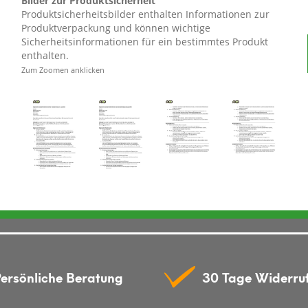
Bilder zur Produktsicherheit
Produktsicherheitsbilder enthalten Informationen zur
rtner des Garantiegebers:
Produktverpackung und können wichtige
Sicherheitsinformationen für ein bestimmtes Produkt
enthalten.
Zum Zoomen anklicken
ersönliche Beratung
30 Tage Widerru
 der Ware durch