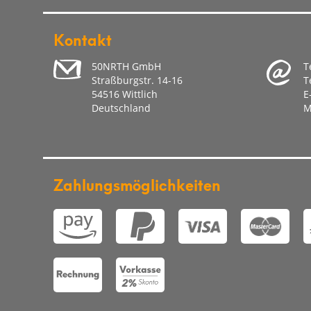
- Umwelteinflüsse (Feuchtigkeit, Hitze, Überspannung, Sta
- Nichtbeachtung etwaiger Sicherheitsvorkehrungen
Kontakt
- Nichtbeachtung der Bedienungsanleitung
- Gewaltanwendung (z. B. Schlag, Stoß, Fall)
50NRTH GmbH
T
- eigenmächtige Reparaturversuche
Straßburgstr. 14-16
T
- normaler Verschleiß
54516 Wittlich
E
Deutschland
M
Eine Inanspruchnahme der Garantieleistung setzt voraus
Einschicken der Ware ermöglicht wird. Hierbei ist dara
durch eine entsprechende Verpackung vermieden werde
Für die Beantragung der Garantieleistung müssen Sie e
Zahlungsmöglichkeiten
Wir bitten um Verständnis, dass der Hersteller ohne Bei
kann. Die Übersendung der Rechnungskopie dient der Be
und Anschrift des Verkäufers mitteilen, sofern sich dies
Sofern es sich um einen berechtigten Garantieanspruch ha
Eventuell von Ihnen verauslagte Versandkosten werden d
Hinweis:
Ihre gesetzlichen Rechte gegen uns aus dem mit uns ge