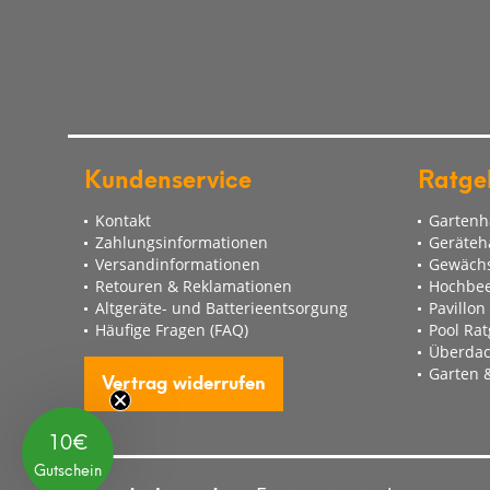
Garantieversprechen in keiner Weise eingeschränkt. Ins
Gewährleistungsrechte uns gegenüber bleiben von dies
Ist die Kaufsache mangelhaft, können Sie sich daher in 
halten, unabhängig davon, ob ein Garantiefall vorliegt 
Kundenservice
Ratge
Kontakt
Gartenh
Zahlungsinformationen
Geräteh
Versandinformationen
Gewächs
Retouren & Reklamationen
Hochbee
Altgeräte- und Batterieentsorgung
Pavillon
Häufige Fragen (FAQ)
Pool Ra
Überdac
Garten &
Vertrag widerrufen
10€
Gutschein