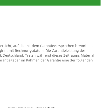
bersicht) auf die mit dem Garantieversprechen beworbene
eginnt mit Rechnungsdatum. Die Garantieleistung des
lik Deutschland. Treten während dieses Zeitraums Material-
 Garantiegeber im Rahmen der Garantie eine der folgenden
igen Artikel (ggf. auch ein Nachfolgemodell, sofern die