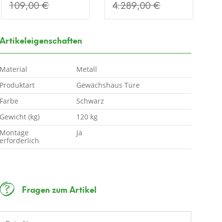
109,00 €
4.289,00 €
7
Artikeleigenschaften
Material
Metall
Produktart
Gewächshaus Türe
Farbe
Schwarz
Gewicht (kg)
120 kg
Montage
Ja
erforderlich
Fragen zum Artikel