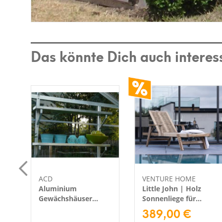
Das könnte Dich auch interes
ACD
VENTURE HOME
Aluminium
Little John | Holz
Gewächshäuser
Sonnenliege für
Regalset | 15x86 cm
Garten und Terrasse
389,00 €
|