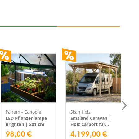
Palram - Canopia
Skan Holz
P
LED Pflanzenlampe
Emsland Caravan |
P
Brighton | 201 cm
Holz Carport für
P
98,00 €
Wohnmobil |
4.199,00 €
1
Bausatz | 4,5x6,5 m