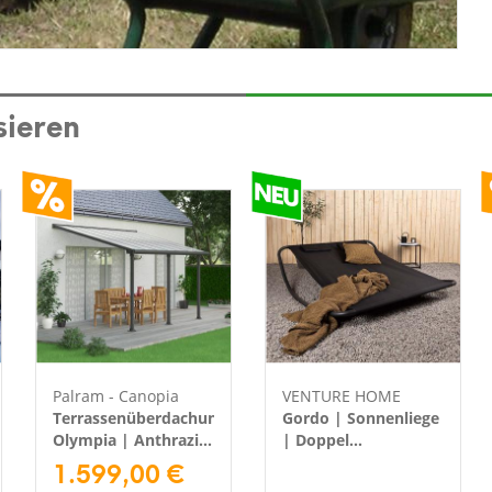
sieren
Palram - Canopia
VENTURE HOME
Terrassenüberdachung
Gordo | Sonnenliege
Olympia | Anthrazit
| Doppel
| 295x425x305 cm
1.599,00 €
Schaukelliege |
Schwarz