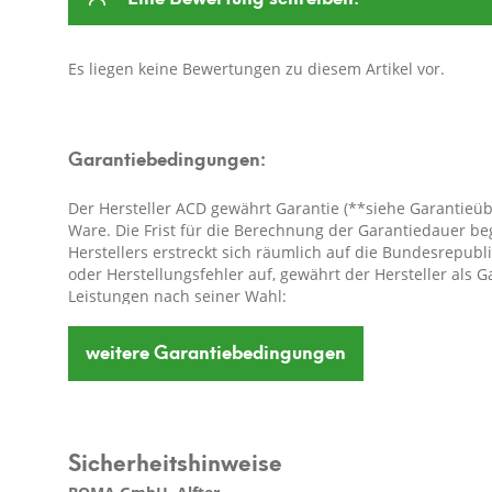
Es liegen keine Bewertungen zu diesem Artikel vor.
Garantiebedingungen:
Der Hersteller ACD gewährt Garantie (**siehe Garantieü
Ware. Die Frist für die Berechnung der Garantiedauer b
Herstellers erstreckt sich räumlich auf die Bundesrepub
oder Herstellungsfehler auf, gewährt der Hersteller als
Leistungen nach seiner Wahl:
- kostenfreie Reparatur der Ware oder
weitere
Garantiebedingungen
- kostenfreier Austausch der Ware gegen einen gleichwert
ursprüngliche Ware nicht mehr verfügbar ist).
**Garantieübersicht:
Sicherheitshinweise
ACD Glas Gewächshäuser: 12 Jahre
beweglichen Teile (Türrollen, Scharniere usw.): 2 Jahre