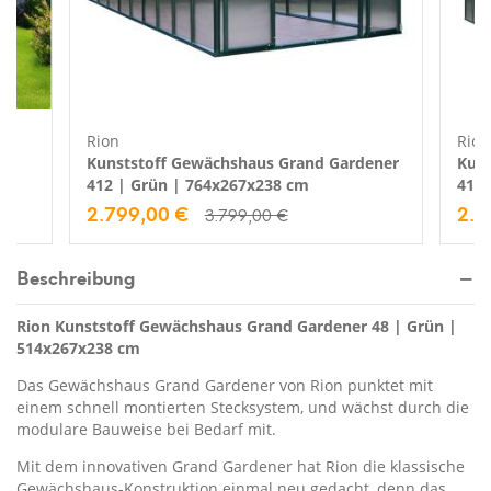
Rion
Rion
u |
Kunststoff Gewächshaus Grand Gardener
Kuns
412 | Grün | 764x267x238 cm
410 
2.799,00 €
2.4
3.799,00 €
Beschreibung
Rion Kunststoff Gewächshaus Grand Gardener 48 | Grün |
514x267x238 cm
Das Gewächshaus Grand Gardener von Rion punktet mit
einem schnell montierten Stecksystem, und wächst durch die
modulare Bauweise bei Bedarf mit.
Mit dem innovativen Grand Gardener hat Rion die klassische
Gewächshaus-Konstruktion einmal neu gedacht, denn das