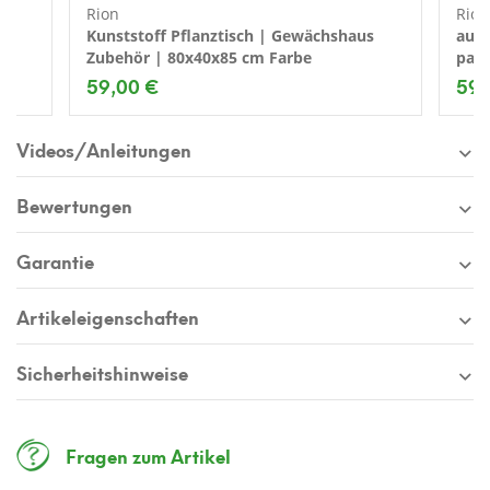
Rion
Rion
Kunststoff Pflanztisch | Gewächshaus
auto
Zubehör | 80x40x85 cm Farbe
passend für G
Farb
59,00 €
59,
Videos/Anleitungen
Bewertungen
Garantie
Artikeleigenschaften
Sicherheitshinweise
Fragen zum Artikel