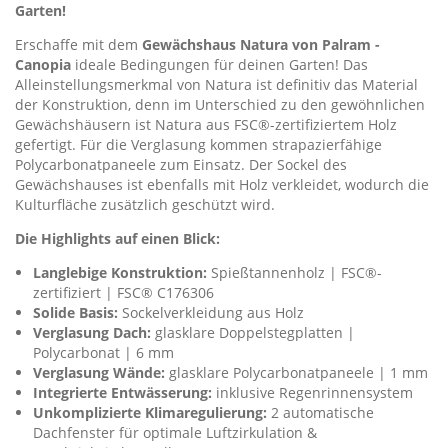
Garten!
Erschaffe mit dem
Gewächshaus Natura von Palram -
Canopia
ideale Bedingungen für deinen Garten! Das
Alleinstellungsmerkmal von Natura ist definitiv das Material
der Konstruktion, denn im Unterschied zu den gewöhnlichen
Gewächshäusern ist Natura aus FSC®-zertifiziertem Holz
gefertigt. Für die Verglasung kommen strapazierfähige
Polycarbonatpaneele zum Einsatz. Der Sockel des
Gewächshauses ist ebenfalls mit Holz verkleidet, wodurch die
Kulturfläche zusätzlich geschützt wird.
Die Highlights auf einen Blick:
Langlebige Konstruktion:
Spießtannenholz | FSC®-
zertifiziert | FSC® C176306
Solide Basis:
Sockelverkleidung aus Holz
Verglasung Dach:
glasklare Doppelstegplatten |
Polycarbonat | 6 mm
Verglasung Wände:
glasklare Polycarbonatpaneele | 1 mm
Integrierte Entwässerung:
inklusive Regenrinnensystem
Unkomplizierte Klimaregulierung:
2 automatische
Dachfenster für optimale Luftzirkulation &