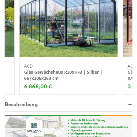
ACD
ACD
 |
Glas Gewächshaus R309H-B | Silber |
Glas
667x306x263 cm
RAL 
6.868,00 €
3.9
Beschreibung